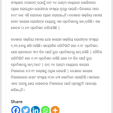
ସଂଖ୍ୟାର ଅପଡେଟ୍ ଯୋଗୁଁ ଗତ ୨୪ ଘଣ୍ଟା ମଧ୍ୟରେ କୋଭିଡରେ
ପ୍ରାଣ ହରାଇଥିବା ରୋଗୀଙ୍କ ସଂଖ୍ୟା ବୃଦ୍ଧି ପାଇଛି। ଦିନକରେ ଆଉ
୫୪୯ ଜଣ ଏହି ରୋଗରେ ପ୍ରାଣ ହରାଇଛନ୍ତି। ଦେଶରେ ସକ୍ରିୟ ମାମଲା
ମୋଟ କରୋନା ରୋଗୀଙ୍କ ମଧ୍ୟରୁ ଏକ ପ୍ରତିଶତରୁ କମ୍ ରହିଛି। ଏହା
କେବଳ ୦.୪୭ ପ୍ରତିଶତ ରହିଆସିଛି |
ଦେଶରେ ସକ୍ରିୟ ମାମଲା ଯଥା କରୋନା ସକ୍ରିୟ ରୋଗୀଙ୍କ ସଂଖ୍ୟା
୧,୬୧,୫୫କୁ ଖସି ଆସିଛି। ସାପ୍ତାହିକ ପଜିଟିଭିଟି ହାର ୧.୧୮ ପ୍ରତିଶତ,
ଯାହା କ୍ରମାଗତ ୩୬ ଦିନ ପାଇଁ ଦୁଇ ପ୍ରତିଶତରୁ କମ୍ ରହିଛି | ଦୈନିକ
ପଜିଟିଭିଟି ହାର ୧.୨୨ ପ୍ରତିଶତ ରହିଛି ଯାହା ୨୬ ଦିନ ପାଇଁ ଦୁଇ
ପ୍ରତିଶତରୁ କମ୍ ଅଟେ | ଗତ ୨୪ ଘଣ୍ଟା ମଧ୍ୟରେ କରୋନା
ଟିକାକରଣ ୫୬.୧୯ ଲକ୍ଷରୁ ଅଧିକ ହୋଇଛି | ଦେଶରେ କରୋନା
ଟିକାକରଣର ମୋଟ ସଂଖ୍ୟା ୧୦୫.୪୩ କୋଟିରେ ପହଞ୍ଚିଛି। ସରକାର
ଏବେ ଘରକୁ ଯାଇ ଲୋକଙ୍କ ଟିକାକରଣ ପାଇଁ ପ୍ରସ୍ତୁତି ଆରମ୍ଭ
କରିଛନ୍ତି।
Share