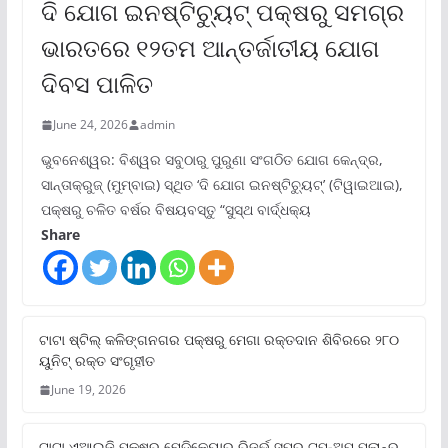
ଦି ଯୋଗ ଇନଷ୍ଟିଚ୍ୟୁଟ୍ ପକ୍ଷରୁ ସମଗ୍ର
ଭାରତରେ ୧୨ତମ ଆନ୍ତର୍ଜାତୀୟ ଯୋଗ
ଦିବସ ପାଳିତ
June 24, 2026
admin
ଭୁବନେଶ୍ୱର: ବିଶ୍ୱର ସବୁଠାରୁ ପୁରୁଣା ସଂଗଠିତ ଯୋଗ କେନ୍ଦ୍ର,
ସାନ୍ତାକ୍ରୁଜ୍ (ମୁମ୍ବାଇ) ସ୍ଥିତ ‘ଦି ଯୋଗ ଇନଷ୍ଟିଚ୍ୟୁଟ୍‌’ (ଟିୱାଇଆଇ),
ପକ୍ଷରୁ ଚଳିତ ବର୍ଷର ବିଷୟବସ୍ତୁ “ସୁସ୍ଥ ବାର୍ଦ୍ଧକ୍ୟ
Share
ଟାଟା ଷ୍ଟିଲ୍‌ କଳିଙ୍ଗନଗର ପକ୍ଷରୁ ମେଗା ରକ୍ତଦାନ ଶିବିରରେ ୨୮୦
ୟୁନିଟ୍‌ ରକ୍ତ ସଂଗୃହୀତ
June 19, 2026
ଟାଟା ଏଆଇଜି ପକ୍ଷରୁ ମେଡିକେୟାର ରିଜର୍ଭ ସୁପର ଟପ୍‌-ଅପ୍ ପ୍ଲାନ୍‌ର