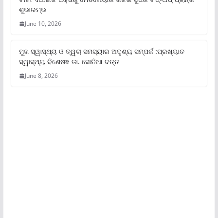
ଶୁଭାରମ୍ଭ
June 10, 2026
ମୁଖ ସ୍ୱାସ୍ଥ୍ୟ ଓ ତ୍ୱଚା ସମସ୍ୟାର ଅଦୃଶ୍ୟ ସମ୍ପର୍କ :ପ୍ରଖ୍ୟାତ
ସ୍ୱାସ୍ଥ୍ୟ ବିଶେଷଜ୍ଞ ଡା. ସୋନିଆ ଦତ୍ତ
June 8, 2026