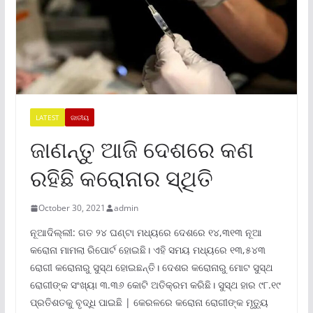
LATEST
ଜାତୀୟ
ଜାଣନ୍ତୁ ଆଜି ଦେଶରେ କଣ
ରହିଛି କରୋନାର ସ୍ଥିତି
October 30, 2021
admin
ନୂଆଦିଲ୍ଲୀ: ଗତ ୨୪ ଘଣ୍ଟା ମଧ୍ୟରେ ଦେଶରେ ୧୪,୩୧୩ ନୂଆ
କରୋନା ମାମଲା ରିପୋର୍ଟ ହୋଇଛି। ଏହି ସମୟ ମଧ୍ୟରେ ୧୩,୫୪୩
ରୋଗୀ କରୋନାରୁ ସୁସ୍ଥ ହୋଇଛନ୍ତି। ଦେଶର କରୋନାରୁ ମୋଟ ସୁସ୍ଥ
ରୋଗୀଙ୍କ ସଂଖ୍ୟା ୩.୩୬ କୋଟି ଅତିକ୍ରମ କରିଛି। ସୁସ୍ଥ ହାର ୯୮.୧୯
ପ୍ରତିଶତକୁ ବୃଦ୍ଧି ପାଇଛି | କେରଳରେ କରୋନା ରୋଗୀଙ୍କ ମୃତ୍ୟୁ