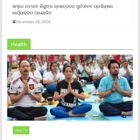
ସମ୍‌ରେ ନବଜାତ ଶିଶୁଙ୍କ କ୍ଷେତ୍ରରେ ପୁର୍ନଜୀବନ ପ୍ରଶିକ୍ଷଣ
କାର୍ଯ୍ୟକ୍ରମ ଆୟୋଜିତ
December 26, 2024
Health
HEALTH