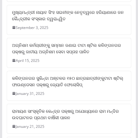
ମୁଖ୍ୟମନ୍ତ୍ରୀ ନାୟାବ ସିଂହ ସଇନୀଙ୍କ ନେତୃତ୍ୱରେ ହରିୟାଣାରେ ଜନ
କୈନ୍ଦ୍ରୀକ ସଂସ୍କାର ତ୍ୱରାନ୍ୱିତ
September 3, 2025
ଅଗ୍ନିଶମ କର୍ମଚାରୀଙ୍କୁ ସମ୍ମାନ ଜଣାଇ ଟାଟା ଷ୍ଟିଲ କଳିଙ୍ଗନଗର
ପକ୍ଷରୁ ଜାତୀୟ ଅଗ୍ନିଶମ ସେବା ସପ୍ତାହ ପାଳିତ
April 15, 2025
କଳିଙ୍ଗନଗର ସୁକିନ୍ଦା ଅଞ୍ଚଳର ୧୫୦ ଛାତ୍ରଛାତ୍ରୀଙ୍କୁଟାଟା ଷ୍ଟିଲ୍
ଫାଉଣ୍ଡେସନ ପକ୍ଷରୁ ଜ୍ୟୋତି ଫେଲୋସିପ୍‌
January 31, 2025
ରାମାୟଣ ସାଂସ୍କୃତିକ କେନ୍ଦ୍ର ପକ୍ଷରୁ ଅଯୋଧ୍ୟାରେ ରାମ ମନ୍ଦିର
ଉଦଘାଟନର ପ୍ରଥମ ବାର୍ଷିକୀ ପାଳନ
January 21, 2025