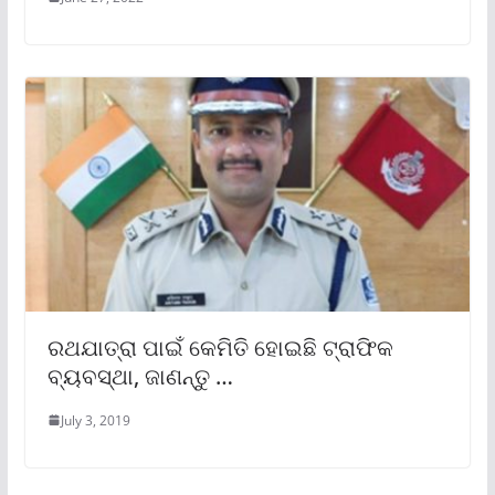
ରଥଯାତ୍ରା ପାଇଁ କେମିତି ହୋଇଛି ଟ୍ରାଫିକ
ବ୍ୟବସ୍ଥା, ଜାଣନ୍ତୁ …
July 3, 2019