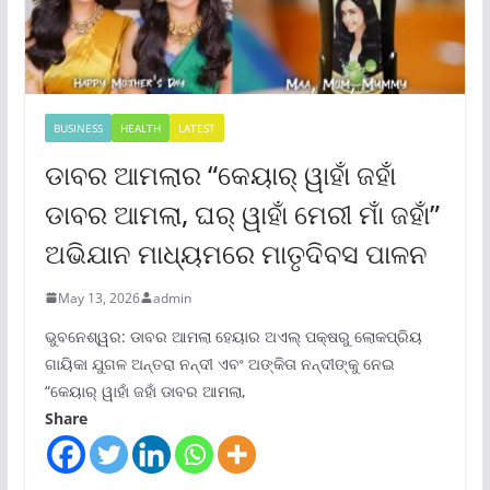
BUSINESS
HEALTH
LATEST
ଡାବର ଆମଲାର “କେୟାର୍ ୱାହାଁ ଜହାଁ
ଡାବର ଆମଲା, ଘର୍ ୱାହାଁ ମେରୀ ମାଁ ଜହାଁ”
ଅଭିଯାନ ମାଧ୍ୟମରେ ମାତୃଦିବସ ପାଳନ
May 13, 2026
admin
ଭୁବନେଶ୍ୱର: ଡାବର ଆମଲା ହେୟାର ଅଏଲ୍ ପକ୍ଷରୁ ଲୋକପ୍ରିୟ
ଗାୟିକା ଯୁଗଳ ଅନ୍ତରା ନନ୍ଦୀ ଏବଂ ଅଙ୍କିତା ନନ୍ଦୀଙ୍କୁ ନେଇ
“କେୟାର୍ ୱାହାଁ ଜହାଁ ଡାବର ଆମଲା,
Share