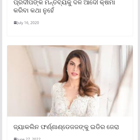
ପ୍ରଦୀପଙ୍କ ମନ୍ତବ୍ୟକୁ ଦଳ ଆଦୌ କ୍ଷମା
କରିବା କଥା ନୁହେଁ
July 16, 2020
ଜ୍ୟାକଲିନ ଫର୍ଣ୍ଣାଣ୍ଡେଜଜଙ୍କୁ ଇଡିର ଜେରା
June 27, 2022