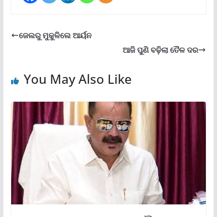
ଜେଲରୁ ମୁକୁଳିଲେ ଆର୍ୟନ
ଆଜି ପୁଣି ବଢ଼ିଲା ତୈଳ ଦର
You May Also Like