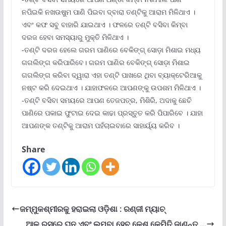
ନପିଇକି ନଖଉଷୁମ ପାଣି ପିଇବା ଦ୍ବାରା ତଣ୍ଟିକୁ ଆରାମ ମିଳିଥାଏ ।
ଏବଂ କଫ ସବୁ ବାହାରି ଯାଇଥାଏ । ଫଳରେ ତଣ୍ଟି ବସିବା କିମ୍ବା
ଦରଜ ହେବା ସମସ୍ୟାରୁ ମୁକ୍ତି ମିଳିଥାଏ ।
-ତଣ୍ଟି ଦରଜ ହେଲେ ଗରମ ପାଣିରେ ବେକିଙ୍ଗ୍ ସୋଡ଼ା ମିଶାଇ ମଧ୍ୟ
ଗଗଲିଙ୍ଗ କରିପାରିବେ। ଗରମ ପାଣିର ବେକିଙ୍ଗ୍ ସୋଡ଼ା ମିଶାଇ
ଗଗଲିଙ୍ଗ କରିବା ଦ୍ୱାରା ଏହା ତଣ୍ଟି ପାଖରେ ଥିବା ବ୍ୟାକ୍ଟେରିଆକୁ
ନଷ୍ଟ କରି ଦେଇଥାଏ । ଯାହାଫଳରେ ଆପଣଙ୍କୁ ଉପଶମ ମିଳିଥାଏ ।
-ତଣ୍ଟି ବସିବା ସମୟରେ ଆପଣ ତେଜପତ୍ର, ମିଶିରି, ଅଦାକୁ ଛେଚି
ପାଣିରେ ପକାଇ ଫୁଟାଇ ଦେଇ କାଢା ପ୍ରସ୍ତୁତ କରି ପିପାରିବେ । ଯାହା
ଆପଣଙ୍କ ତଣ୍ଟିକୁ ଆରାମ ପହଁଚାଇବାରେ ସାହାର୍ୟ୍ୟ କରିବ ।
Share
ଜମ୍ମୁକଶ୍ମୀରକୁ ହରାଇଲା ଓଡ଼ିଶା : ରଣ୍ଜୀ ମ୍ୟାଚ୍
ଆଳୁ ରସରେ ଘନ ଏବଂ ଲମ୍ବା ହେବ କେଶ କେମିତି ଜାଣନ୍ତୁ …