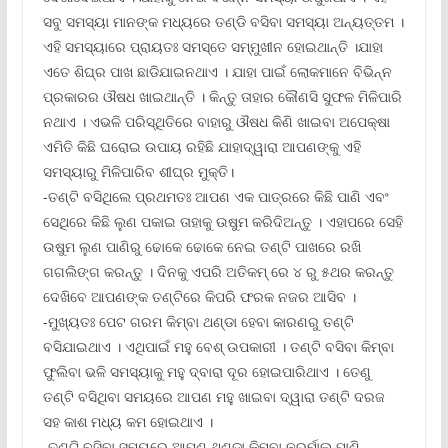
ସବୁ ସମସ୍ୟା ମାନଙ୍କ ମଧ୍ୟରେ ତଣ୍ଡି ବସିବା ସମସ୍ୟା ଅନ୍ୟତ୍ତମ ।
ଏହି ସମସ୍ୟାରେ ପ୍ରାୟତଃ ସମସ୍ତେ ସମ୍ମୁଖୀନ ହୋଇଥାନ୍ତି ।ଯାହା
ଏତେ ଶିଘ୍ର ପାଖ ଛାଡିଯାଇନଥାଏ । ଯାହା ପାଇଁ ଲୋକମାନେ ବିଭିନ୍ନ
ପ୍ରକାରର ଔଷଧ ଖାଇଥାନ୍ତି । କିନ୍ତୁ ତାହାର କୌଣସି ସୁଫଳ ମିଳିପାରି
ନଥାଏ । ଏଭଳି ପରିସ୍ଥିତିରେ ବାହାରୁ ଔଷଧ କିଣି ଖାଇବା ଅପେକ୍ଷା
ଏମିତି କିଛି ଘରୋଇ ଉପାୟ ରହିଛି ଯାହାଦ୍ୱାରା ଆପଣଙ୍କୁ ଏହି
ସମସ୍ୟାରୁ ମିଳିପାରିବ ଶୀଘ୍ର ମୁକ୍ତି।
-ତଣ୍ଟି ବସିଥିଲେ ପ୍ରଥମତଃ ଆପଣ ଏକ ପାତ୍ରରେ କିଛି ପାଣି ଏବଂ
ସେଥିରେ କିଛି ଲୁଣ ପକାଇ ତାହାକୁ ଉଷୁମ କରିଦିଅନ୍ତୁ । ଏହାପରେ ସେହି
ଉଷୁମ ଲୁଣ ପାଣିରୁ ଢୋକେ ଢୋକେ ନେଇ ତଣ୍ଟି ପାଖରେ ରଖି
ଗଗଲିଙ୍ଗ କରନ୍ତୁ । ଦିନକୁ ଏପରି ଅତିକମ୍ ରେ ୪ ରୁ ୫ଥର କରନ୍ତୁ
ଦେଖିବେ ଆପଣଙ୍କ ତଣ୍ଟିରେ କିପରି ଫରକ ନଜର ଆସିବ ।
-ମୁଖ୍ୟତଃ ପେଟ ଗରମ କିମ୍ବା ଥଣ୍ଡା ହେବା କାରଣରୁ ତଣ୍ଟି
ବସିଯାଇଥାଏ । ଏଥିପାଇଁ ମହୁ ବେଶ୍ ଉପକାରୀ । ତଣ୍ଟି ବସିବା କିମ୍ବା
ଫୁଲିବା ଭଳି ସମସ୍ୟାକୁ ମହୁ ଦ୍ବାରା ଦୂର ହୋଇପାରିଥାଏ । ତେଣୁ
ତଣ୍ଟି ବସିଥିବା ସମୟରେ ଆପଣ ମହୁ ଖାଇବା ଦ୍ୱାରା ତଣ୍ଟି ଦରଜ
ସହ କାଶ ମଧ୍ୟ କମ ହୋଇଥାଏ ।
-ତଣ୍ଟି ବସିବା ସମୟରେ ଆପଣ ଥଣ୍ଡା କିମ୍ବା ନରର୍ମାଲ ପାଣି