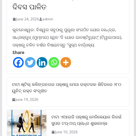
ଦିବସ ପାଳିତ
June 24, 2026
admin
ଭୁବନେଶ୍ୱର: ବିଶ୍ୱର ସବୁଠାରୁ ପୁରୁଣା ସଂଗଠିତ ଯୋଗ କେନ୍ଦ୍ର,
ସାନ୍ତାକ୍ରୁଜ୍ (ମୁମ୍ବାଇ) ସ୍ଥିତ ‘ଦି ଯୋଗ ଇନଷ୍ଟିଚ୍ୟୁଟ୍‌’ (ଟିୱାଇଆଇ),
ପକ୍ଷରୁ ଚଳିତ ବର୍ଷର ବିଷୟବସ୍ତୁ “ସୁସ୍ଥ ବାର୍ଦ୍ଧକ୍ୟ
Share
ଟାଟା ଷ୍ଟିଲ୍‌ କଳିଙ୍ଗନଗର ପକ୍ଷରୁ ମେଗା ରକ୍ତଦାନ ଶିବିରରେ ୨୮୦
ୟୁନିଟ୍‌ ରକ୍ତ ସଂଗୃହୀତ
June 19, 2026
ଟାଟା ଏଆଇଜି ପକ୍ଷରୁ ମେଡିକେୟାର ରିଜର୍ଭ
ସୁପର ଟପ୍‌-ଅପ୍ ପ୍ଲାନ୍‌ର ଶୁଭାରମ୍ଭ
June 10, 2026