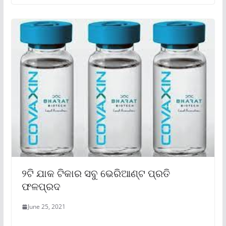
୨ଟି ଯାକ ଟିକାର ସବୁ ଭେରିଆଣ୍ଟ ପ୍ରତି
ଫଳପ୍ରଦ
June 25, 2021