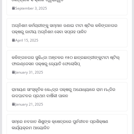
September 3, 2025
ଅଗ୍ନିଶମ କର୍ମଚାରୀଙ୍କୁ ସମ୍ମାନ ଜଣାଇ ଟାଟା ଷ୍ଟିଲ କଳିଙ୍ଗନଗର
ପକ୍ଷରୁ ଜାତୀୟ ଅଗ୍ନିଶମ ସେବା ସପ୍ତାହ ପାଳିତ
April 15, 2025
କଳିଙ୍ଗନଗର ସୁକିନ୍ଦା ଅଞ୍ଚଳର ୧୫୦ ଛାତ୍ରଛାତ୍ରୀଙ୍କୁଟାଟା ଷ୍ଟିଲ୍
ଫାଉଣ୍ଡେସନ ପକ୍ଷରୁ ଜ୍ୟୋତି ଫେଲୋସିପ୍‌
January 31, 2025
ରାମାୟଣ ସାଂସ୍କୃତିକ କେନ୍ଦ୍ର ପକ୍ଷରୁ ଅଯୋଧ୍ୟାରେ ରାମ ମନ୍ଦିର
ଉଦଘାଟନର ପ୍ରଥମ ବାର୍ଷିକୀ ପାଳନ
January 21, 2025
ସମ୍‌ରେ ନବଜାତ ଶିଶୁଙ୍କ କ୍ଷେତ୍ରରେ ପୁର୍ନଜୀବନ ପ୍ରଶିକ୍ଷଣ
କାର୍ଯ୍ୟକ୍ରମ ଆୟୋଜିତ