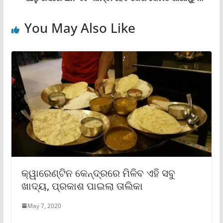
You May Also Like
କ୍ୱାରେଣ୍ଟିନ କେନ୍ଦ୍ରରେ ମିଳିବ ଏହି ସବୁ
ଖାଦ୍ୟ, ପ୍ରକାଶ ପାଇଲା ତାଲିକା
May 7, 2020