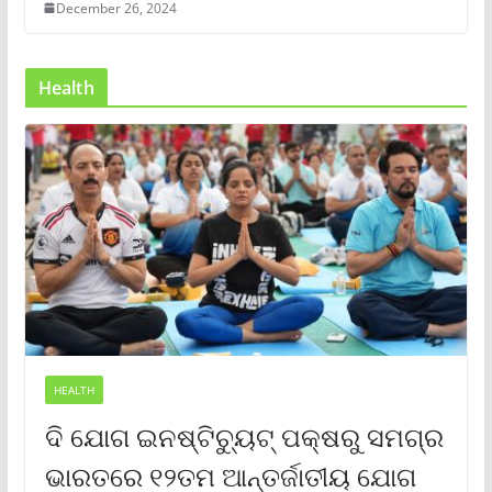
December 26, 2024
Health
HEALTH
ଦି ଯୋଗ ଇନଷ୍ଟିଚ୍ୟୁଟ୍ ପକ୍ଷରୁ ସମଗ୍ର
ଭାରତରେ ୧୨ତମ ଆନ୍ତର୍ଜାତୀୟ ଯୋଗ