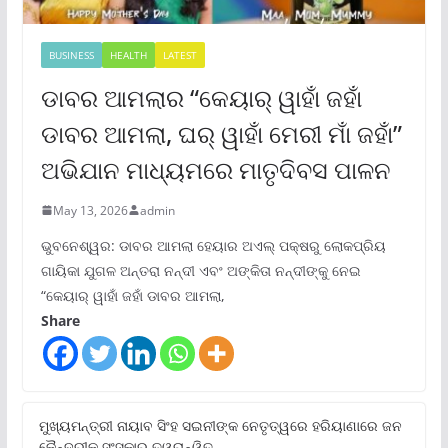
BUSINESS
HEALTH
LATEST
ଡାବର ଆମଲାର “କେୟାର୍ ୱାହାଁ ଜହାଁ
ଡାବର ଆମଲା, ଘର୍ ୱାହାଁ ମେରୀ ମାଁ ଜହାଁ”
ଅଭିଯାନ ମାଧ୍ୟମରେ ମାତୃଦିବସ ପାଳନ
May 13, 2026
admin
ଭୁବନେଶ୍ୱର: ଡାବର ଆମଲା ହେୟାର ଅଏଲ୍ ପକ୍ଷରୁ ଲୋକପ୍ରିୟ
ଗାୟିକା ଯୁଗଳ ଅନ୍ତରା ନନ୍ଦୀ ଏବଂ ଅଙ୍କିତା ନନ୍ଦୀଙ୍କୁ ନେଇ
“କେୟାର୍ ୱାହାଁ ଜହାଁ ଡାବର ଆମଲା,
Share
ମୁଖ୍ୟମନ୍ତ୍ରୀ ନାୟାବ ସିଂହ ସଇନୀଙ୍କ ନେତୃତ୍ୱରେ ହରିୟାଣାରେ ଜନ
କୈନ୍ଦ୍ରୀକ ସଂସ୍କାର ତ୍ୱରାନ୍ୱିତ