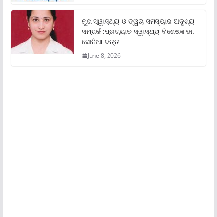
ମୁଖ ସ୍ୱାସ୍ଥ୍ୟ ଓ ତ୍ୱଚା ସମସ୍ୟାର ଅଦୃଶ୍ୟ
ସମ୍ପର୍କ :ପ୍ରଖ୍ୟାତ ସ୍ୱାସ୍ଥ୍ୟ ବିଶେଷଜ୍ଞ ଡା.
ସୋନିଆ ଦତ୍ତ
June 8, 2026