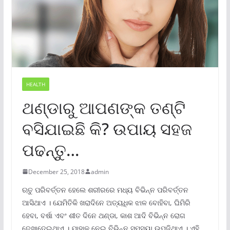
HEALTH
ଥଣ୍ଡାରୁ ଆପଣଙ୍କ ତଣ୍ଟି
ବସିଯାଇଛି କି? ଉପାୟ ସହଜ
ପଢନ୍ତୁ…
December 25, 2018
admin
ଋତୁ ପରିବର୍ତ୍ତନ ହେଲେ ଶରୀରରେ ମଧ୍ୟ ବିଭିନ୍ନ ପରିବର୍ତ୍ତନ
ଆସିଥାଏ । ଯେମିତିକି ଖରାଦିନେ ଅତ୍ୟଧିକ ଝାଳ ବୋହିବା, ଘିମିରି
ହେବା, ବର୍ଷା ଏବଂ ଶୀତ ଦିନେ ଥଣ୍ଡା, କାଶ ଆଦି ବିଭିନ୍ନ ରୋଗ
ଦେଖାଦେଇଥାଏ । ଯାହାକୁ ନେଇ ବିଭିନ୍ନ ସମସ୍ୟା ଉପୁଜିଥାଏ । ଏହି