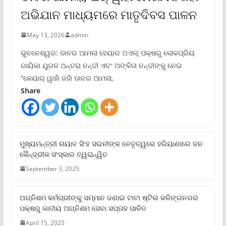
ଅଭିଯାନ ମାଧ୍ୟମରେ ମାତୃଦିବସ ପାଳନ
May 13, 2026
admin
ଭୁବନେଶ୍ୱର: ଡାବର ଆମଲା ହେୟାର ଅଏଲ୍ ପକ୍ଷରୁ ଲୋକପ୍ରିୟ
ଗାୟିକା ଯୁଗଳ ଅନ୍ତରା ନନ୍ଦୀ ଏବଂ ଅଙ୍କିତା ନନ୍ଦୀଙ୍କୁ ନେଇ
“କେୟାର୍ ୱାହାଁ ଜହାଁ ଡାବର ଆମଲା,
Share
ମୁଖ୍ୟମନ୍ତ୍ରୀ ନାୟାବ ସିଂହ ସଇନୀଙ୍କ ନେତୃତ୍ୱରେ ହରିୟାଣାରେ ଜନ
କୈନ୍ଦ୍ରୀକ ସଂସ୍କାର ତ୍ୱରାନ୍ୱିତ
September 3, 2025
ଅଗ୍ନିଶମ କର୍ମଚାରୀଙ୍କୁ ସମ୍ମାନ ଜଣାଇ ଟାଟା ଷ୍ଟିଲ କଳିଙ୍ଗନଗର
ପକ୍ଷରୁ ଜାତୀୟ ଅଗ୍ନିଶମ ସେବା ସପ୍ତାହ ପାଳିତ
April 15, 2025