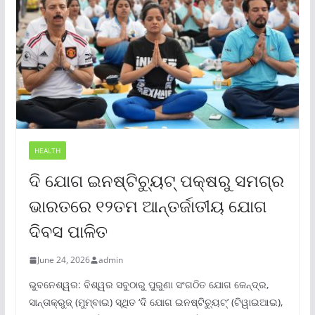
HEALTH
ଦି ଯୋଗ ଇନଷ୍ଟିଚ୍ୟୁଟ୍ ପକ୍ଷରୁ ସମଗ୍ର
ଭାରତରେ ୧୨ତମ ଆନ୍ତର୍ଜାତୀୟ ଯୋଗ
ଦିବସ ପାଳିତ
June 24, 2026
admin
ଭୁବନେଶ୍ୱର: ବିଶ୍ୱର ସବୁଠାରୁ ପୁରୁଣା ସଂଗଠିତ ଯୋଗ କେନ୍ଦ୍ର,
ସାନ୍ତାକ୍ରୁଜ୍ (ମୁମ୍ବାଇ) ସ୍ଥିତ ‘ଦି ଯୋଗ ଇନଷ୍ଟିଚ୍ୟୁଟ୍‌’ (ଟିୱାଇଆଇ),