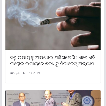
ସବୁ ଉପାୟକୁ ଆପଣେଇ ଥକିଗଲେଣି ! ଏବେ ଏହି
ଘରୋଇ ଉପାୟରେ ଛଡ଼ାନ୍ତୁ ସିଗାରେଟ୍‌ ଅଭ୍ୟାସ
September 23, 2019