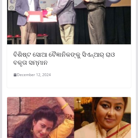
ବିଶିଷ୍ଟ ସୋଆ ବୈଜ୍ଞାନିକଙ୍କୁ ସିଏନ୍‌ଆର୍ ରାଓ
ବକୃତା ସମ୍ମାନ
December 12, 2024