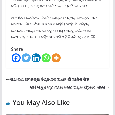
କ୍ରିୟା ଯୋଗୁ ୫୨ ପ୍ରକାର କର୍କଟ ରୋଗ ସୃଷ୍ଟି ହୋଇଥାଏ।
ଆମେରିକା କେମିକାଲ ରିସର୍ଚ୍ଚ ସେଣ୍ଟର ପକ୍ଷରୁ ହୋଇଥିବା ଏକ
ଗବେଷଣା ରିପୋର୍ଟରେ ଉଲ୍ଲେଖ ରହିଛି। ସେହିପରି ପଲିଥିନ୍
ପେପରରେ ଖାଦ୍ୟ ଖାଇବା ଦ୍ୱାରା ମଧ୍ୟ ଏସବୁ କର୍କଟ ରୋଗ
ଦେଖାଦେବା ଆଶଙ୍କା ରହିଥାଏ ବୋଲି ଏହି ରିସର୍ଚ୍ଚରୁ ଜଣାପଡିଛି ।
Share
ସାଧାରଣ ଲୋକଙ୍କ ବିଶ୍ବାସର ଅନ୍ୟ ନାଁ ଆଶିଷ ସିଂହ
କମ ସାବୁନ ବ୍ୟବହାର କଲେ ଅଧିକ ଫ୍ରେସ ଲାଗେ
You May Also Like