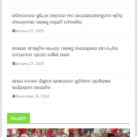
କଳିଙ୍ଗନଗର ସୁକିନ୍ଦା ଅଞ୍ଚଳର ୧୫୦ ଛାତ୍ରଛାତ୍ରୀଙ୍କୁଟାଟା ଷ୍ଟିଲ୍
ଫାଉଣ୍ଡେସନ ପକ୍ଷରୁ ଜ୍ୟୋତି ଫେଲୋସିପ୍‌
January 31, 2025
ରାମାୟଣ ସାଂସ୍କୃତିକ କେନ୍ଦ୍ର ପକ୍ଷରୁ ଅଯୋଧ୍ୟାରେ ରାମ ମନ୍ଦିର
ଉଦଘାଟନର ପ୍ରଥମ ବାର୍ଷିକୀ ପାଳନ
January 21, 2025
ସମ୍‌ରେ ନବଜାତ ଶିଶୁଙ୍କ କ୍ଷେତ୍ରରେ ପୁର୍ନଜୀବନ ପ୍ରଶିକ୍ଷଣ
କାର୍ଯ୍ୟକ୍ରମ ଆୟୋଜିତ
December 26, 2024
Health