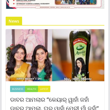
News
BUSINESS
HEALTH
LATEST
ଡାବର ଆମଲାର “କେୟାର୍ ୱାହାଁ ଜହାଁ
ଡାବର ଆମଲା, ଘର୍ ୱାହାଁ ମେରୀ ମାଁ ଜହାଁ”