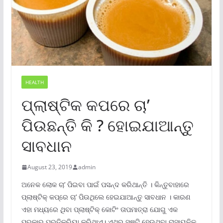
HEALTH
ପ୍ଲାଷ୍ଟିକ କପରେ ଚା’
ପିଉଛନ୍ତି କି ? ହୋଇଯାଆନ୍ତୁ
ସାବଧାନ
August 23, 2019
admin
ଅନେକ ଲୋକ ଚା’ ପିଇବା ପାଇଁ ପସନ୍ଦ କରିଥାନ୍ତି । କିନ୍ତୁବାହାରେ
ପ୍ଲାଷ୍ଟିକ୍ କପ୍ରେ ଚା’ ପିଉଥିଲେ ହେଇଯାଆନ୍ତୁ ସାବଧାନ । କାରଣ
ଏହା ମଧ୍ୟରେ ଥିବା ପ୍ଲାଷ୍ଟିକ୍ କୋଟିଂ ତାପମାତ୍ରା ଯୋଗୁ ଏକ
ପ୍ରକାର ପ୍ରତିକ୍ରିୟା କରିଥାଏ। ଏଥିରୁ ସୃଷ୍ଟି ହେଉଥିବା ରାସାୟନିକ