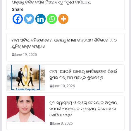
ପକ୍ଷରୁ ଚଳିତ ବର୍ଷର ବିଷୟବସ୍ତୁ “ସୁସ୍ଥ ବାର୍ଦ୍ଧକ୍ୟ
Share
ଟାଟା ଷ୍ଟିଲ୍‌ କଳିଙ୍ଗନଗର ପକ୍ଷରୁ ମେଗା ରକ୍ତଦାନ ଶିବିରରେ ୨୮୦
ୟୁନିଟ୍‌ ରକ୍ତ ସଂଗୃହୀତ
June 19, 2026
ଟାଟା ଏଆଇଜି ପକ୍ଷରୁ ମେଡିକେୟାର ରିଜର୍ଭ
ସୁପର ଟପ୍‌-ଅପ୍ ପ୍ଲାନ୍‌ର ଶୁଭାରମ୍ଭ
June 10, 2026
ମୁଖ ସ୍ୱାସ୍ଥ୍ୟ ଓ ତ୍ୱଚା ସମସ୍ୟାର ଅଦୃଶ୍ୟ
ସମ୍ପର୍କ :ପ୍ରଖ୍ୟାତ ସ୍ୱାସ୍ଥ୍ୟ ବିଶେଷଜ୍ଞ ଡା.
ସୋନିଆ ଦତ୍ତ
June 8, 2026