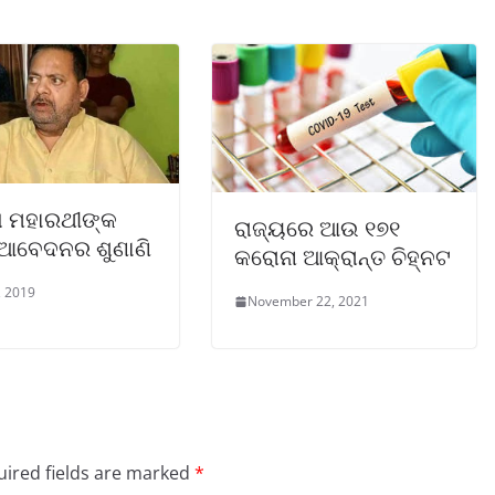
ଲା ମହାରଥୀଙ୍କ
ରାଜ୍ୟରେ ଆଉ ୧୭୧
 ଆବେଦନର ଶୁଣାଣି
କରୋନା ଆକ୍ରାନ୍ତ ଚିହ୍ନଟ
, 2019
November 22, 2021
ired fields are marked
*