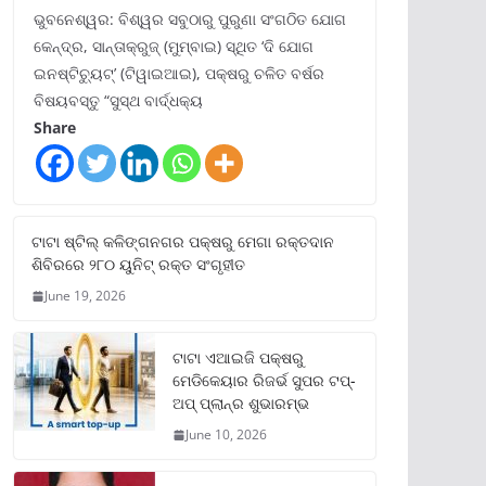
ଭୁବନେଶ୍ୱର: ବିଶ୍ୱର ସବୁଠାରୁ ପୁରୁଣା ସଂଗଠିତ ଯୋଗ
କେନ୍ଦ୍ର, ସାନ୍ତାକ୍ରୁଜ୍ (ମୁମ୍ବାଇ) ସ୍ଥିତ ‘ଦି ଯୋଗ
ଇନଷ୍ଟିଚ୍ୟୁଟ୍‌’ (ଟିୱାଇଆଇ), ପକ୍ଷରୁ ଚଳିତ ବର୍ଷର
ବିଷୟବସ୍ତୁ “ସୁସ୍ଥ ବାର୍ଦ୍ଧକ୍ୟ
Share
ଟାଟା ଷ୍ଟିଲ୍‌ କଳିଙ୍ଗନଗର ପକ୍ଷରୁ ମେଗା ରକ୍ତଦାନ
ଶିବିରରେ ୨୮୦ ୟୁନିଟ୍‌ ରକ୍ତ ସଂଗୃହୀତ
June 19, 2026
ଟାଟା ଏଆଇଜି ପକ୍ଷରୁ
ମେଡିକେୟାର ରିଜର୍ଭ ସୁପର ଟପ୍‌-
ଅପ୍ ପ୍ଲାନ୍‌ର ଶୁଭାରମ୍ଭ
June 10, 2026