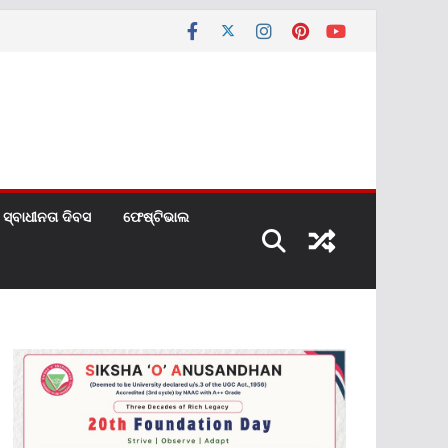
ସ୍ବାଧୀନତା ଦିବସ
ଫେଷ୍ଟିଭାଲ