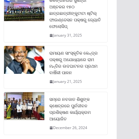
କଳିଙ୍ଗନଗର ସୁକିନ୍ଦା
ଅଞ୍ଚଳର ୧୫୦
ଛାତ୍ରଛାତ୍ରୀଙ୍କୁଟାଟା ଷ୍ଟିଲ୍
ଫାଉଣ୍ଡେସନ ପକ୍ଷରୁ ଜ୍ୟୋତି
ଫେଲୋସିପ୍‌
January 31, 2025
ରାମାୟଣ ସାଂସ୍କୃତିକ କେନ୍ଦ୍ର
ପକ୍ଷରୁ ଅଯୋଧ୍ୟାରେ ରାମ
ମନ୍ଦିର ଉଦଘାଟନର ପ୍ରଥମ
ବାର୍ଷିକୀ ପାଳନ
January 21, 2025
ସମ୍‌ରେ ନବଜାତ ଶିଶୁଙ୍କ
କ୍ଷେତ୍ରରେ ପୁର୍ନଜୀବନ
ପ୍ରଶିକ୍ଷଣ କାର୍ଯ୍ୟକ୍ରମ
ଆୟୋଜିତ
December 26, 2024