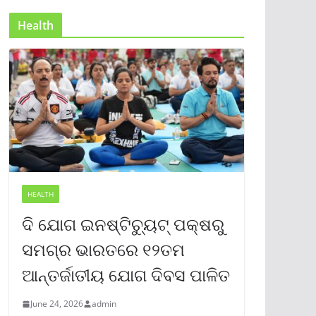
Health
HEALTH
ଦି ଯୋଗ ଇନଷ୍ଟିଚ୍ୟୁଟ୍ ପକ୍ଷରୁ
ସମଗ୍ର ଭାରତରେ ୧୨ତମ
ଆନ୍ତର୍ଜାତୀୟ ଯୋଗ ଦିବସ ପାଳିତ
June 24, 2026
admin