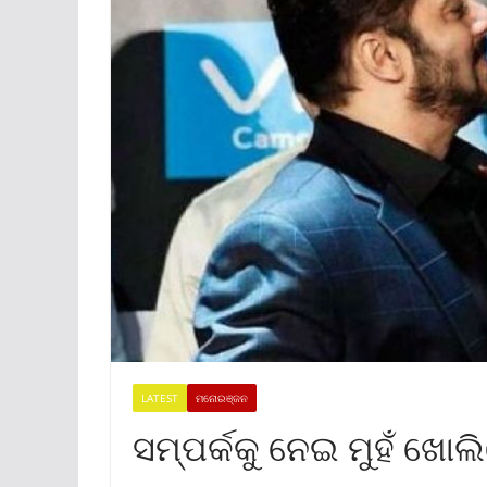
LATEST
ମନୋରଞ୍ଜନ
ସମ୍ପର୍କକୁ ନେଇ ମୁହଁ ଖୋଲ