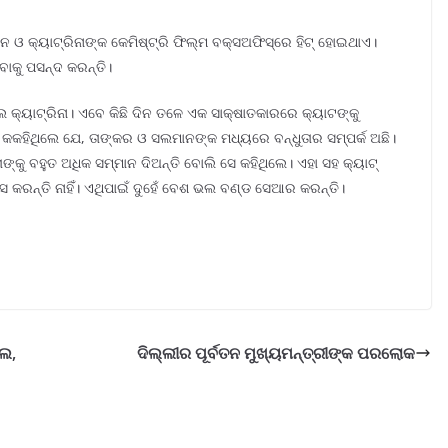
ାନ ଓ କ୍ୟାଟ୍ରିନାଙ୍କ କେମିଷ୍ଟ୍ରି ଫିଲ୍ମ ବକ୍ସଅଫିସ୍ରେ ହିଟ୍ ହୋଇଥାଏ।
ବାକୁ ପସନ୍ଦ କରନ୍ତି।
ୟାଟ୍ରିନା। ଏବେ କିଛି ଦିନ ତଳେ ଏକ ସାକ୍ଷାତକାରରେ କ୍ୟାଟଙ୍କୁ
 କକହିଥିଲେ ଯେ, ତାଙ୍କର ଓ ସଲମାନଙ୍କ ମଧ୍ୟରେ ବନ୍ଧୁତାର ସମ୍ପର୍କ ଅଛି।
କୁ ବହୁତ ଅଧିକ ସମ୍ମାନ ଦିଅନ୍ତି ବୋଲି ସେ କହିଥିଲେ। ଏହା ସହ କ୍ୟାଟ୍
କରନ୍ତି ନାହିଁ। ଏଥିପାଇଁ ଦୁହେଁ ବେଶ ଭଲ ବଣ୍ଡ ସେଆର କରନ୍ତି।
ାଲ,
ଦିଲ୍ଲୀର ପୂର୍ବତନ ମୁଖ୍ୟମନ୍ତ୍ରୀଙ୍କ ପରଲୋକ