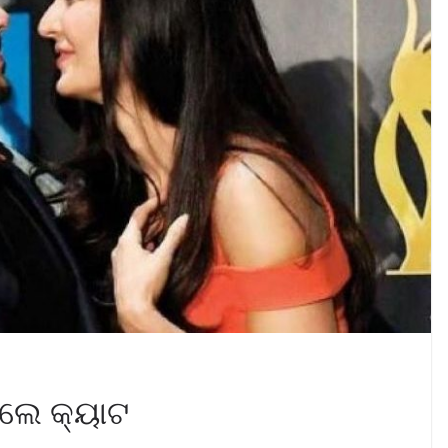
ିଲେ କ୍ୟାଟ