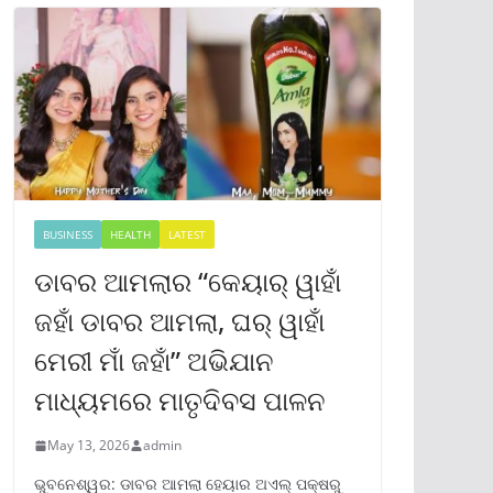
BUSINESS
HEALTH
LATEST
ଡାବର ଆମଲାର “କେୟାର୍ ୱାହାଁ
ଜହାଁ ଡାବର ଆମଲା, ଘର୍ ୱାହାଁ
ମେରୀ ମାଁ ଜହାଁ” ଅଭିଯାନ
ମାଧ୍ୟମରେ ମାତୃଦିବସ ପାଳନ
May 13, 2026
admin
ଭୁବନେଶ୍ୱର: ଡାବର ଆମଲା ହେୟାର ଅଏଲ୍ ପକ୍ଷରୁ