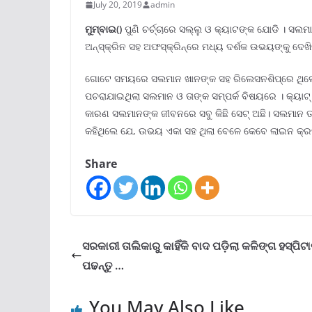
July 20, 2019
admin
ମୁମ୍ବାଇ()
ପୁଣି ଚର୍ଚ୍ଚାରେ ସଲ୍ଲୁ ଓ କ୍ୟାଟଙ୍କ ଯୋଡି । ସଲମ
ଅନ୍ସ୍କ୍ରିନ ସହ ଅଫସ୍କ୍ରିନ୍ରେ ମଧ୍ୟ ଦର୍ଶକ ଉଭୟଙ୍କୁ ଦେଖି
ଗୋଟେ ସମୟରେ ସଲମାନ ଖାନଙ୍କ ସହ ରିଲେସନଶିପ୍ରେ ଥିଲେ କ୍
ପଚରାଯାଇଥିଲା ସଲମାନ ଓ ତାଙ୍କ ସମ୍ପର୍କ ବିଷୟରେ । କ୍ୟାଟ୍
କାରଣ ସଲମାନଙ୍କ ଜୀବନରେ ସବୁ କିଛି ସେଟ୍ ଅଛି। ସଲମାନ ତାଙ୍
କହିଥିଲେ ଯେ, ଉଭୟ ଏକା ସହ ଥିଲା ବେଳେ କେବେ ଲାଇନ କ୍ରସ 
Share
ସରକାରୀ ତାଲିକାରୁ କାହିଁକି ବାଦ ପଡ଼ିଲା କଳିଙ୍ଗ ହସ୍ପିଟ
ପଢନ୍ତୁ …
You May Also Like