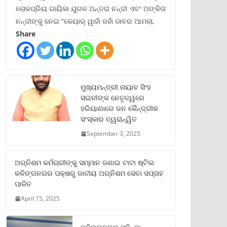
ଲୋକପ୍ରିୟ ଗାୟିକା ଯୁଗଳ ଅନ୍ତରା ନନ୍ଦୀ ଏବଂ ଅଙ୍କିତା
ନନ୍ଦୀଙ୍କୁ ନେଇ “କେୟାର୍ ୱାହାଁ ଜହାଁ ଡାବର ଆମଲା,
Share
ମୁଖ୍ୟମନ୍ତ୍ରୀ ନାୟାବ ସିଂହ
ସଇନୀଙ୍କ ନେତୃତ୍ୱରେ
ହରିୟାଣାରେ ଜନ କୈନ୍ଦ୍ରୀକ
ସଂସ୍କାର ତ୍ୱରାନ୍ୱିତ
September 3, 2025
ଅଗ୍ନିଶମ କର୍ମଚାରୀଙ୍କୁ ସମ୍ମାନ ଜଣାଇ ଟାଟା ଷ୍ଟିଲ
କଳିଙ୍ଗନଗର ପକ୍ଷରୁ ଜାତୀୟ ଅଗ୍ନିଶମ ସେବା ସପ୍ତାହ
ପାଳିତ
April 15, 2025