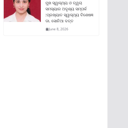
ମୁଖ ସ୍ୱାସ୍ଥ୍ୟ ଓ ତ୍ୱଚା
ସମସ୍ୟାର ଅଦୃଶ୍ୟ ସମ୍ପର୍କ
:ପ୍ରଖ୍ୟାତ ସ୍ୱାସ୍ଥ୍ୟ ବିଶେଷଜ୍ଞ
ଡା. ସୋନିଆ ଦତ୍ତ
June 8, 2026