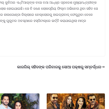
ର୍ ଜୁନିଅର ଏନ୍‌ଟିଆର୍‌ଙ୍କ ବାପା ତଥା ଆନ୍ଧ୍ର ପ୍ରଦେଶ ମୁଖ୍ୟମନ୍ତ୍ରୀଙ୍କ
ରଲୋକ ହୋଇଯାଇଛି। ସେ ବି ଜଣେ ଲୋକପ୍ରିୟ ଫିଲ୍ମ ଅଭିନେତା ଥିବା ସହିତ ସେ
ାର ନାଲଗୋଣ୍ଡା ଜିଲ୍ଲାରେ ନେଲ୍ଲୋରରୁ ହାଇଦ୍ରାବାଦ୍ ଫେରୁଥିବା ବେଳେ
ଙ୍କୁ ଗୁରୁତର ଅବସ୍ଥାରେ ହସ୍‌ପିଟାଲ୍‌ରେ ଭର୍ତ୍ତି କରାଯାଇଥିଲା ମାତ୍ର
କାରଗିଲ୍ ସହିଦଙ୍କ ପରିବାରକୁ ସୋଆ ପକ୍ଷରୁ ସମ୍ବର୍ଦ୍ଧନା