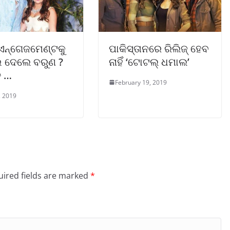
ି ଏନ୍ଗେଜମେଣ୍ଟକୁ
ପାକିସ୍ତାନରେ ରିଲିଜ୍ ହେବ
ଇ ଦେଲେ ବରୁଣ ?
ନାହିଁ ‘ଟୋଟଲ୍ ଧମାଲ’
ୁ …
February 19, 2019
, 2019
ired fields are marked
*