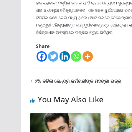
ହାଇଦ୍ରାବାଦ: ଦକ୍ଷିଣ ଭାରତୀୟ ଫିଲ୍ମର ଅନ୍ୟତମ ସୁପର୍‌ଷ୍ଟା
ଶଳା ନନ୍ଦମୁରୀ ହରିକୃଷ୍ଣାଙ୍କର ଏକ ସଡ଼କ ଦୁର୍ଘଟଣାରେ ପ
ଟିଡିପିର ଜଣେ ନେତା ମଧ୍ୟ ଥିଲେ। ଆଜି ସକାଳେ ତେଲେଙ୍ଗାନ
ନନ୍ଦମୁରୀ ହରିକୃଷ୍ଣାଙ୍କ କାର୍ ଦୁର୍ଘଟଣାଗ୍ରସ୍ତ ହୋଇଥିଲା। ତା
ଚିକିତ୍ସାଧୀନ ଅବସ୍ଥାରେ ତାଙ୍କର ମୃତ୍ୟୁ ଘଟିଥିଲା।
Share
୨% ବଢିଲା କେନ୍ଦ୍ର କର୍ମଚାରୀଙ୍କ ମହଙ୍ଗା ଭତ୍ତା
You May Also Like