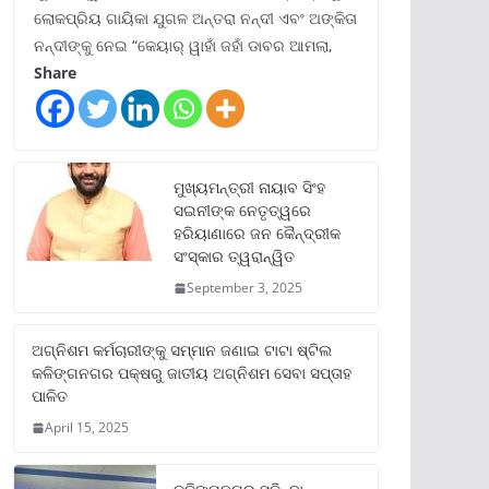
ଲୋକପ୍ରିୟ ଗାୟିକା ଯୁଗଳ ଅନ୍ତରା ନନ୍ଦୀ ଏବଂ ଅଙ୍କିତା
ନନ୍ଦୀଙ୍କୁ ନେଇ “କେୟାର୍ ୱାହାଁ ଜହାଁ ଡାବର ଆମଲା,
Share
ମୁଖ୍ୟମନ୍ତ୍ରୀ ନାୟାବ ସିଂହ
ସଇନୀଙ୍କ ନେତୃତ୍ୱରେ
ହରିୟାଣାରେ ଜନ କୈନ୍ଦ୍ରୀକ
ସଂସ୍କାର ତ୍ୱରାନ୍ୱିତ
September 3, 2025
ଅଗ୍ନିଶମ କର୍ମଚାରୀଙ୍କୁ ସମ୍ମାନ ଜଣାଇ ଟାଟା ଷ୍ଟିଲ
କଳିଙ୍ଗନଗର ପକ୍ଷରୁ ଜାତୀୟ ଅଗ୍ନିଶମ ସେବା ସପ୍ତାହ
ପାଳିତ
April 15, 2025