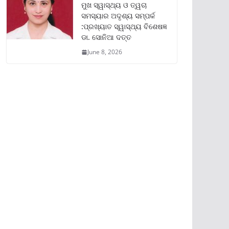
ମୁଖ ସ୍ୱାସ୍ଥ୍ୟ ଓ ତ୍ୱଚା
ସମସ୍ୟାର ଅଦୃଶ୍ୟ ସମ୍ପର୍କ
:ପ୍ରଖ୍ୟାତ ସ୍ୱାସ୍ଥ୍ୟ ବିଶେଷଜ୍ଞ
ଡା. ସୋନିଆ ଦତ୍ତ
June 8, 2026