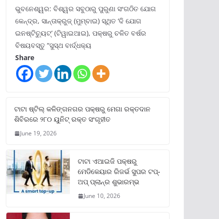
ଭୁବନେଶ୍ୱର: ବିଶ୍ୱର ସବୁଠାରୁ ପୁରୁଣା ସଂଗଠିତ ଯୋଗ
କେନ୍ଦ୍ର, ସାନ୍ତାକ୍ରୁଜ୍ (ମୁମ୍ବାଇ) ସ୍ଥିତ ‘ଦି ଯୋଗ
ଇନଷ୍ଟିଚ୍ୟୁଟ୍‌’ (ଟିୱାଇଆଇ), ପକ୍ଷରୁ ଚଳିତ ବର୍ଷର
ବିଷୟବସ୍ତୁ “ସୁସ୍ଥ ବାର୍ଦ୍ଧକ୍ୟ
Share
ଟାଟା ଷ୍ଟିଲ୍‌ କଳିଙ୍ଗନଗର ପକ୍ଷରୁ ମେଗା ରକ୍ତଦାନ
ଶିବିରରେ ୨୮୦ ୟୁନିଟ୍‌ ରକ୍ତ ସଂଗୃହୀତ
June 19, 2026
ଟାଟା ଏଆଇଜି ପକ୍ଷରୁ
ମେଡିକେୟାର ରିଜର୍ଭ ସୁପର ଟପ୍‌-
ଅପ୍ ପ୍ଲାନ୍‌ର ଶୁଭାରମ୍ଭ
June 10, 2026