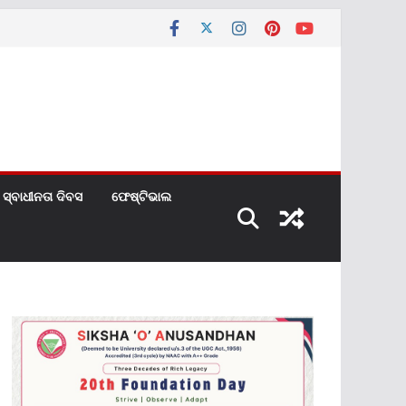
ସ୍ବାଧୀନତା ଦିବସ
ଫେଷ୍ଟିଭାଲ