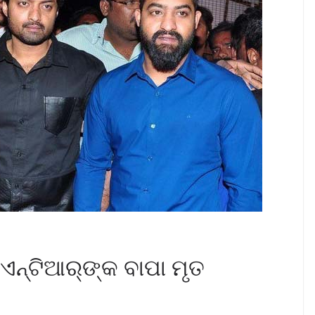
ଏନ୍‌ଟିଆର୍‌ଙ୍କ ବାପା ମୃତ