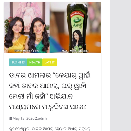
BUSINESS
HEALTH
LATEST
ଡାବର ଆମଲାର “କେୟାର୍ ୱାହାଁ
ଜହାଁ ଡାବର ଆମଲା, ଘର୍ ୱାହାଁ
ମେରୀ ମାଁ ଜହାଁ” ଅଭିଯାନ
ମାଧ୍ୟମରେ ମାତୃଦିବସ ପାଳନ
May 13, 2026
admin
ଭୁବନେଶ୍ୱର: ଡାବର ଆମଲା ହେୟାର ଅଏଲ୍ ପକ୍ଷରୁ