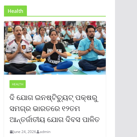
Health
HEALTH
ଦି ଯୋଗ ଇନଷ୍ଟିଚ୍ୟୁଟ୍ ପକ୍ଷରୁ
ସମଗ୍ର ଭାରତରେ ୧୨ତମ
ଆନ୍ତର୍ଜାତୀୟ ଯୋଗ ଦିବସ ପାଳିତ
June 24, 2026
admin