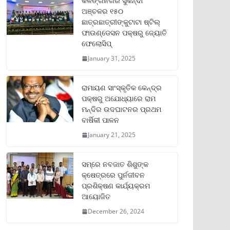
କଳିଙ୍ଗନଗର ସୁକିନ୍ଦା
ଅଞ୍ଚଳର ୧୫୦
ଛାତ୍ରଛାତ୍ରୀଙ୍କୁଟାଟା ଷ୍ଟିଲ୍
ଫାଉଣ୍ଡେସନ ପକ୍ଷରୁ ଜ୍ୟୋତି
ଫେଲୋସିପ୍‌
January 31, 2025
ରାମାୟଣ ସାଂସ୍କୃତିକ କେନ୍ଦ୍ର
ପକ୍ଷରୁ ଅଯୋଧ୍ୟାରେ ରାମ
ମନ୍ଦିର ଉଦଘାଟନର ପ୍ରଥମ
ବାର୍ଷିକୀ ପାଳନ
January 21, 2025
ସମ୍‌ରେ ନବଜାତ ଶିଶୁଙ୍କ
କ୍ଷେତ୍ରରେ ପୁର୍ନଜୀବନ
ପ୍ରଶିକ୍ଷଣ କାର୍ଯ୍ୟକ୍ରମ
ଆୟୋଜିତ
December 26, 2024