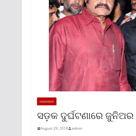
ମନୋରଞ୍ଜନ
ସଡ଼କ ଦୁର୍ଘଟଣାରେ ଜୁନିଅର 
August 29, 2018
admin