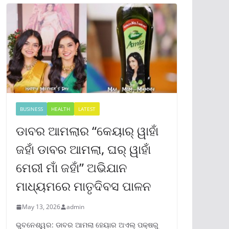
BUSINESS
HEALTH
LATEST
ଡାବର ଆମଲାର “କେୟାର୍ ୱାହାଁ
ଜହାଁ ଡାବର ଆମଲା, ଘର୍ ୱାହାଁ
ମେରୀ ମାଁ ଜହାଁ” ଅଭିଯାନ
ମାଧ୍ୟମରେ ମାତୃଦିବସ ପାଳନ
May 13, 2026
admin
ଭୁବନେଶ୍ୱର: ଡାବର ଆମଲା ହେୟାର ଅଏଲ୍ ପକ୍ଷରୁ