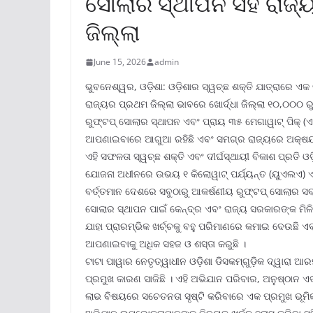
ସୋଲାର ସ୍ଥାପନ ସହ ରାଜ୍ୟର
ଜିଲ୍ଲା
June 15, 2026
admin
ଭୁବନେଶ୍ୱର, ଓଡ଼ିଶା: ଓଡ଼ିଶାର ସ୍ୱଚ୍ଛ ଶକ୍ତି ଯାତ୍ରାରେ ଏକ
ରାଜ୍ୟର ପ୍ରଥମ ଜିଲ୍ଲା ଭାବରେ ଖୋର୍ଦ୍ଧା ଜିଲ୍ଲା ୧୦,୦୦୦ 
ରୁଫ୍‌ଟପ୍ ସୋଲାର ସ୍ଥାପନ ଏବଂ ପ୍ରାୟ ୩୫ ମେଗାୱାଟ୍ ପିକ୍ (ଏମ
ଆପଣାଇବାରେ ଆଗୁଆ ରହିଛି ଏବଂ ସମଗ୍ର ରାଜ୍ୟରେ ଅକ୍ଷୟ ଶ
ଏହି ସଫଳତା ସ୍ୱଚ୍ଛ ଶକ୍ତି ଏବଂ ଦୀର୍ଘସ୍ଥାୟୀ ବିକାଶ ପ୍ରତି ଓଡ଼ି
ଯୋଜନା ଅଧୀନରେ ଉଭୟ ୧ କିଲୋୱାଟ୍ ପର୍ଯ୍ୟନ୍ତ (ୟୁଏଲଏ) ଏବ
ବର୍ତ୍ତମାନ ଦେଶରେ ସବୁଠାରୁ ଆକର୍ଷଣୀୟ ରୁଫ୍‌ଟପ୍ ସୋଲାର ସ
ସୋଲାର ସ୍ଥାପନ ପାଇଁ କେନ୍ଦ୍ର ଏବଂ ରାଜ୍ୟ ସରକାରଙ୍କ ମିଳି
ଯାହା ପ୍ରାରମ୍ଭିକ ଖର୍ଚ୍ଚକୁ ବହୁ ପରିମାଣରେ କମାଇ ଦେଉଛି ଏବ
ଆପଣାଇବାକୁ ଅଧିକ ସହଜ ଓ ଶସ୍ତା କରୁଛି ।
ଟାଟା ପାୱାର ନେତୃତ୍ୱାଧୀନ ଓଡ଼ିଶା ଡିସକମ୍‌ଗୁଡ଼ିକ ଦ୍ୱାର
ପ୍ରମୁଖ କାରଣ ସାଜିଛି । ଏହି ଅଭିଯାନ ପରିବାର, ଅନୁଷ୍ଠାନ
ଲାଭ ବିଷୟରେ ସଚେତନତା ସୃଷ୍ଟି କରିବାରେ ଏକ ପ୍ରମୁଖ ଭୂମିକ