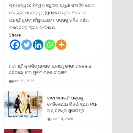
ଭୁବନେଶ୍ୱର: ବିଶ୍ୱର ସବୁଠାରୁ ପୁରୁଣା ସଂଗଠିତ ଯୋଗ
କେନ୍ଦ୍ର, ସାନ୍ତାକ୍ରୁଜ୍ (ମୁମ୍ବାଇ) ସ୍ଥିତ ‘ଦି ଯୋଗ
ଇନଷ୍ଟିଚ୍ୟୁଟ୍‌’ (ଟିୱାଇଆଇ), ପକ୍ଷରୁ ଚଳିତ ବର୍ଷର
ବିଷୟବସ୍ତୁ “ସୁସ୍ଥ ବାର୍ଦ୍ଧକ୍ୟ
Share
ଟାଟା ଷ୍ଟିଲ୍‌ କଳିଙ୍ଗନଗର ପକ୍ଷରୁ ମେଗା ରକ୍ତଦାନ
ଶିବିରରେ ୨୮୦ ୟୁନିଟ୍‌ ରକ୍ତ ସଂଗୃହୀତ
June 19, 2026
ଟାଟା ଏଆଇଜି ପକ୍ଷରୁ
ମେଡିକେୟାର ରିଜର୍ଭ ସୁପର ଟପ୍‌-
ଅପ୍ ପ୍ଲାନ୍‌ର ଶୁଭାରମ୍ଭ
June 10, 2026