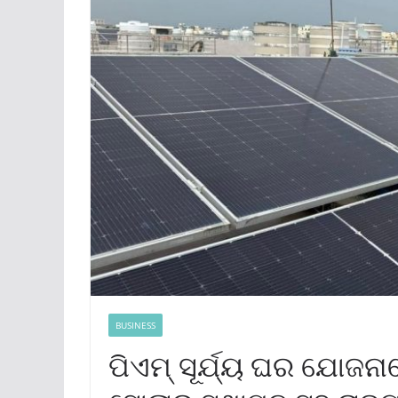
BUSINESS
ପିଏମ୍ ସୂର୍ଯ୍ୟ ଘର ଯୋଜନା