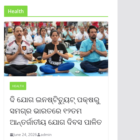
Health
HEALTH
ଦି ଯୋଗ ଇନଷ୍ଟିଚ୍ୟୁଟ୍ ପକ୍ଷରୁ
ସମଗ୍ର ଭାରତରେ ୧୨ତମ
ଆନ୍ତର୍ଜାତୀୟ ଯୋଗ ଦିବସ ପାଳିତ
June 24, 2026
admin