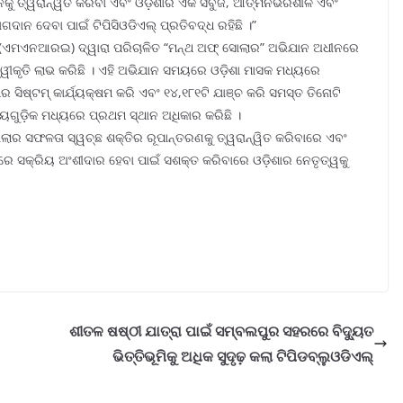
ନକୁ ତ୍ୱରାନ୍ୱିତ କରିବା ଏବଂ ଓଡ଼ିଶାର ଏକ ସବୁଜ, ଆତ୍ମନିର୍ଭରଶୀଳ ଏବଂ
ଦାନ ଦେବା ପାଇଁ ଟିପିସିଓଡିଏଲ୍ ପ୍ରତିବଦ୍ଧ ରହିଛି ।”
 (ଏମଏନଆରଇ) ଦ୍ୱାରା ପରିଚାଳିତ “ମନ୍ଥ ଅଫ୍ ସୋଲାର” ଅଭିଯାନ ଅଧୀନରେ
୍ୱୀକୃତି ଲାଭ କରିଛି । ଏହି ଅଭିଯାନ ସମୟରେ ଓଡ଼ିଶା ମାସକ ମଧ୍ୟରେ
ସିଷ୍ଟମ୍ କାର୍ଯ୍ୟକ୍ଷମ କରି ଏବଂ ୧୪,୧୮୧ଟି ଯାଞ୍ଚ କରି ସମସ୍ତ ତିନୋଟି
୍ୟଗୁଡ଼ିକ ମଧ୍ୟରେ ପ୍ରଥମ ସ୍ଥାନ ଅଧିକାର କରିଛି ।
ସୋଲାର ସଫଳତା ସ୍ୱଚ୍ଛ ଶକ୍ତିର ରୂପାନ୍ତରଣକୁ ତ୍ୱରାନ୍ୱିତ କରିବାରେ ଏବଂ
ରେ ସକ୍ରିୟ ଅଂଶୀଦାର ହେବା ପାଇଁ ସଶକ୍ତ କରିବାରେ ଓଡ଼ିଶାର ନେତୃତ୍ୱକୁ
ଶୀତଳ ଷଷ୍ଠୀ ଯାତ୍ରା ପାଇଁ ସମ୍ବଲପୁର ସହରରେ ବିଦ୍ୟୁତ
ଭିତ୍ତିଭୂମିକୁ ଅଧିକ ସୁଦୃଢ଼ କଲା ଟିପିଡବ୍ଲୁଓଡିଏଲ୍