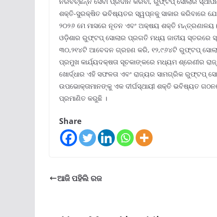
ନିରବଚ୍ଛିନ୍ନ ସେବା ପ୍ରଦାନ କରିବା, ରୁଫ୍‌ଟପ୍ ସୋଲାର ସ୍ଥାପ
ଶକ୍ତି-ସୁରକ୍ଷିତ ଭବିଷ୍ୟତର ସ୍ୱପ୍ନକୁ ସାକାର କରିବାରେ ଯୋଗ
୨୦୨୬ ମେ ମାସରେ ନୂତନ ଏବଂ ଅକ୍ଷୟ ଶକ୍ତି ମନ୍ତ୍ରଣାଳୟ
ଓଡ଼ିଶାର ରୁଫ୍‌ଟପ୍ ସୋଲାର ପ୍ରଗତି ମଧ୍ୟ ଜାତୀୟ ସ୍ତରରେ ସ
୩୦,୨୧୪ଟି ଆବେଦନ ଗ୍ରହଣ କରି, ୧୨,୯୬୪ଟି ରୁଫ୍‌ଟପ୍ ସୋଲାର 
ପ୍ରମୁଖ କାର୍ଯ୍ୟଦକ୍ଷତା ସୂଚକାଙ୍କରେ ମଧ୍ୟମ ଶ୍ରେଣୀର ରାଜ
ଖୋର୍ଦ୍ଧାର ଏହି ସଫଳତା ଏବଂ ରାଜ୍ୟର ସାମଗ୍ରିକ ରୁଫ୍‌ଟପ୍ 
ଉପଭୋକ୍ତାମାନଙ୍କୁ ଏକ ଦୀର୍ଘସ୍ଥାୟୀ ଶକ୍ତି ଭବିଷ୍ୟତ ଗଠନ
ପ୍ରମାଣିତ କରୁଛି ।
Share
ଆଜି ପହିଲି ରଜ