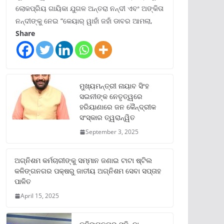
ଲୋକପ୍ରିୟ ଗାୟିକା ଯୁଗଳ ଅନ୍ତରା ନନ୍ଦୀ ଏବଂ ଅଙ୍କିତା
ନନ୍ଦୀଙ୍କୁ ନେଇ “କେୟାର୍ ୱାହାଁ ଜହାଁ ଡାବର ଆମଲା,
Share
ମୁଖ୍ୟମନ୍ତ୍ରୀ ନାୟାବ ସିଂହ
ସଇନୀଙ୍କ ନେତୃତ୍ୱରେ
ହରିୟାଣାରେ ଜନ କୈନ୍ଦ୍ରୀକ
ସଂସ୍କାର ତ୍ୱରାନ୍ୱିତ
September 3, 2025
ଅଗ୍ନିଶମ କର୍ମଚାରୀଙ୍କୁ ସମ୍ମାନ ଜଣାଇ ଟାଟା ଷ୍ଟିଲ
କଳିଙ୍ଗନଗର ପକ୍ଷରୁ ଜାତୀୟ ଅଗ୍ନିଶମ ସେବା ସପ୍ତାହ
ପାଳିତ
April 15, 2025