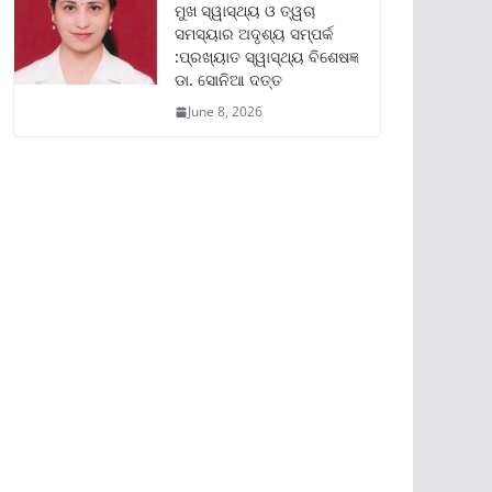
ମୁଖ ସ୍ୱାସ୍ଥ୍ୟ ଓ ତ୍ୱଚା
ସମସ୍ୟାର ଅଦୃଶ୍ୟ ସମ୍ପର୍କ
:ପ୍ରଖ୍ୟାତ ସ୍ୱାସ୍ଥ୍ୟ ବିଶେଷଜ୍ଞ
ଡା. ସୋନିଆ ଦତ୍ତ
June 8, 2026