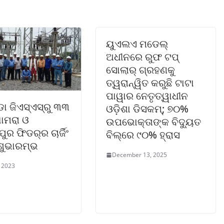
ୟୁଏଲଏ ମଡେଲ୍
ଅଧୀନରେ ରୁଫ ଟପ୍
ସୋଲାର୍ ଗ୍ରହଣକୁ
ତ୍ୱରାନ୍ୱିତ କରୁଛି ଟାଟା
ପାୱାର ନେତୃତ୍ୱାଧୀନ
ଡା ଜିଏସ୍‌ଏସ୍‌ରୁ ୩୩
ଓଡ଼ିଶା ଡିସକମ୍‌; ୭୦%
ଧାମରା ଓ
ଉପଭୋକ୍ତାଙ୍କ ବିଦ୍ୟୁତ
ର ଫିଡର୍‌ର ଚାର୍ଜିଂ
ବିଲ୍‌ରେ ୯୦% ହ୍ରାସ
 ଶୁଭାରମ୍ଭ
December 13, 2025
, 2023