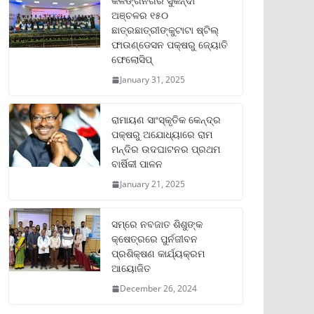
କଳିଙ୍ଗନଗର ସୁକିନ୍ଦା
ଅଞ୍ଚଳର ୧୫୦
ଛାତ୍ରଛାତ୍ରୀଙ୍କୁଟାଟା ଷ୍ଟିଲ୍
ଫାଉଣ୍ଡେସନ ପକ୍ଷରୁ ଜ୍ୟୋତି
ଫେଲୋସିପ୍‌
January 31, 2025
ରାମାୟଣ ସାଂସ୍କୃତିକ କେନ୍ଦ୍ର
ପକ୍ଷରୁ ଅଯୋଧ୍ୟାରେ ରାମ
ମନ୍ଦିର ଉଦଘାଟନର ପ୍ରଥମ
ବାର୍ଷିକୀ ପାଳନ
January 21, 2025
ସମ୍‌ରେ ନବଜାତ ଶିଶୁଙ୍କ
କ୍ଷେତ୍ରରେ ପୁର୍ନଜୀବନ
ପ୍ରଶିକ୍ଷଣ କାର୍ଯ୍ୟକ୍ରମ
ଆୟୋଜିତ
December 26, 2024