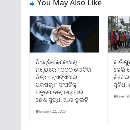
You May Also Like
ପିଏନ୍‌ସି-କେକେଆର୍
ବାଲିଗୁ
ମଧ୍ୟରେ ୯୦୦୦ କୋଟିର
କେଭି 
ଡିଲ୍‌: ଏନ୍‌ଏଚ୍‌ଏଆଇ
ବିଦେଇପୁ
ପକ୍ଷରୁ ୮ ସଂପତିକୁ
ସୁବିଧା
ଅନୁମୋଦନ, ଜାନୁଆରି
June 19
ଶେଷ ସୁଦ୍ଧା ଆଉ ଦୁଇଟି
January 22, 2025