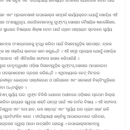
ା ସହିତ ଏକ ସବୁଜ ଏବଂ ଦୀର୍ଘସ୍ଥାୟୀ ଭବିଷ୍ୟତ ଗଠନରେ ଯୋଗଦାନ ଦେବା ପାଇଁ
ସନ ଏବଂ ପ୍ରଭାବଶାଳୀ ଉପଭୋକ୍ତା ସମ୍ପର୍କ କାର୍ଯ୍ୟକ୍ରମ ଯୋଗୁଁ ଖୋର୍ଦ୍ଧା ଏହି
ର ଅଂଶସ୍ୱରୂପ, ନାଗରିକମାନଙ୍କୁ ରୁଫ୍‌ଟପ୍ ସୋଲାର ବୈଷୟିକ ଜ୍ଞାନକୌଶଳ,
ୟର ସୁଯୋଗ ବିଷୟରେ ଶିକ୍ଷା ଦେବା ପାଇଁ ଗ୍ରାମ ପଞ୍ଚାୟତ ସ୍ତରରେ ସୂର୍ଯ୍ୟ
ଙ୍କ ଅଂଶଗ୍ରହଣକୁ ବୃଦ୍ଧି କରିବା ପାଇଁ ଡିସକମ୍‌ଗୁଡ଼ିକ ସରପଞ୍ଚ, ବ୍ଲକ
 ସହ ସକ୍ରିୟ ଭାବରେ କାମ କରୁଛନ୍ତି । ଏହି ସମୂହ ପ୍ରୟାସ ଯୋଗୁଁ ଖୋର୍ଦ୍ଧା
୍ଥାପନର ଏହି ଐତିହାସିକ ସଫଳତା ହାସଲ କରିପାରିଛି ।
ାୱାର ନେତୃତ୍ୱାଧୀନ ଓଡ଼ିଶା ଡିସକମ୍‌ଗୁଡ଼ିକ ରୁଫ୍‌ଟପ୍ ସୋଲାର ଆପଣାଇବା
ୂଳ ପଦକ୍ଷେପମାନ ଗ୍ରହଣ କରିଛନ୍ତି । ଏଥିମଧ୍ୟରେ ନେଟ୍ ମିଟରର
 ସରଳୀକୃତ ଭେଣ୍ଡର ପଞ୍ଜୀକରଣ ଓ ପରିଚାଳନା ଏବଂ ସରକାରୀ ବିଲ୍ଡିଂଗୁଡ଼ିକର
 ଅନ୍ତର୍ଭୁକ୍ତ ।
ିଏମ୍ ସୂର୍ଯ୍ୟ ଘର: ମୁଫ୍‌ତ ବିଜିଲି ଯୋଜନା ଅଧୀନରେ ଓଡ଼ିଶାର ପ୍ରଥମ ଜିଲ୍ଲା
କରିବା ରାଜ୍ୟର ସ୍ୱଚ୍ଛ ଶକ୍ତି ଯାତ୍ରା ପାଇଁ ଏକ ଗର୍ବର ବିଷୟ । ଏହି ସଫଳତା
୍ୱାସ ଏବଂ ‘ମୋ ଛାତ, ମୋ ସଞ୍ଚୟ’ ଏବଂ ‘ସୂର୍ଯ୍ୟ ଘର ଗ୍ରାମ ସଭା’ ଭଳି
 ପ୍ରତିଫଳିତ କରେ । ଦୀର୍ଘସ୍ଥାୟୀ ଶକ୍ତିକୁ ଆପଣାଇବାରେ ପରିବାର,
ଶଗ୍ରହଣ ଦ୍ୱାରା ଆମେ ଉତ୍ସାହିତ ହୋଇଛୁ । ଉପଭୋକ୍ତାମାନଙ୍କୁ