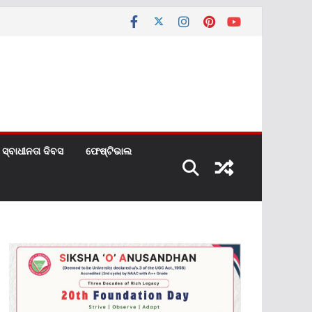
ସ୍ବାଧୀନତା ଦିବସ
ଫେଷ୍ଟିଭାଲ