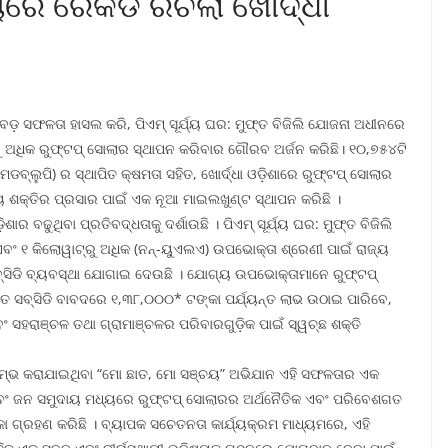
େ ରେକର୍ଡ ରଚିଲା ଖୋର୍ଦ୍ଧା
 ବଡ଼ ସଫଳତା ହାସଲ କରି, ପିଏମ୍ ସୂର୍ଯ୍ୟ ଘର: ମୁଫ୍‌ତ ବିଜିଲି ଯୋଜନା ଅଧୀନରେ
ରୁ ଅଧିକ ରୁଫ୍‌ଟପ୍ ସୋଲାର ସ୍ଥାପନ କରିବାର ଗୌରବ ଅର୍ଜନ କରିଛି। ୧୦,୭୫୪ଟି
ଡବ୍ଲୁପି) ର ସ୍ଥାପିତ କ୍ଷମତା ସହିତ, ଖୋର୍ଦ୍ଧା ଓଡ଼ିଶାରେ ରୁଫ୍‌ଟପ୍ ସୋଲାର
କ୍ତିର ପ୍ରସାର ପାଇଁ ଏକ ନୂଆ ମାଇଲଖୁଣ୍ଟ ସ୍ଥାପନ କରିଛି ।
ଶାର ବଢୁଥିବା ପ୍ରତିବଦ୍ଧତାକୁ ଦର୍ଶାଉଛି । ପିଏମ୍ ସୂର୍ଯ୍ୟ ଘର: ମୁଫ୍‌ତ ବିଜିଲି
ଂ ୧ କିଲୋୱାଟ୍‌ରୁ ଅଧିକ (ନନ୍-ୟୁଏଲଏ) ଉପଭୋକ୍ତା ଶ୍ରେଣୀ ପାଇଁ ରାଜ୍ୟ
ବ୍‌ସିଡି ବ୍ୟବସ୍ଥା ଯୋଗାଇ ଦେଉଛି । ଯୋଗ୍ୟ ଉପଭୋକ୍ତାମାନେ ରୁଫ୍‌ଟପ୍
ତ ସବ୍‌ସିଡି ବାବଦରେ ୧,୩୮,୦୦୦* ଟଙ୍କା ପର୍ଯ୍ୟନ୍ତ ଲାଭ ଉଠାଇ ପାରିବେ,
ଂ ସହରାଞ୍ଚଳ ତଥା ଗ୍ରାମାଞ୍ଚଳର ପରିବାରଗୁଡ଼ିକ ପାଇଁ ସ୍ୱଚ୍ଛ ଶକ୍ତି
ା ଆରମ୍ଭ କରାଯାଇଥିବା “ମୋ ଛାତ, ମୋ ସଞ୍ଚୟ” ଅଭିଯାନ ଏହି ସଫଳତାର ଏକ
 ଏବଂ ଜନ ସମୁଦାୟ ମଧ୍ୟରେ ରୁଫ୍‌ଟପ୍ ସୋଲାରର ଅର୍ଥନୈତିକ ଏବଂ ପରିବେଶଗତ
ା ଗ୍ରହଣ କରିଛି । ବ୍ୟାପକ ସଚେତନତା କାର୍ଯ୍ୟକ୍ରମ ମାଧ୍ୟମରେ, ଏହି