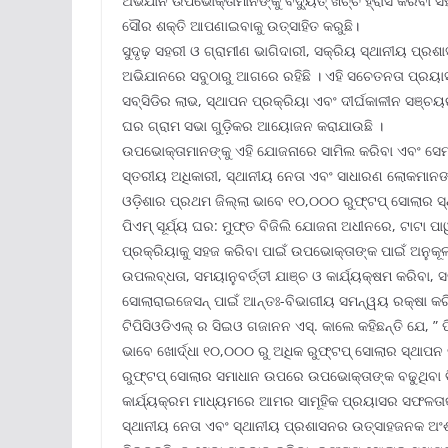
ଅଭିଯାନ ଉପଭୋକ୍ତାମାନଙ୍କୁ ବିଦ୍ୟୁତ୍ ଖର୍ଚ୍ଚ ହ୍ରାସ କରିବ
ସୌର ଶକ୍ତି ଆପଣାଇବାକୁ ଉତ୍ସାହିତ କରୁଛି।
ସୁଦୃଢ଼ ସହରୀ ଓ ଗ୍ରାମୀଣ ଭାଗିଦାରୀ, ସକ୍ରିୟ ସ୍ଥାନୀୟ ପ୍ରଶା
ଅଭିଯାନରେ ସବୁଠାରୁ ଆଗରେ ରହିଛି । ଏହି ସଚେତନତା ପ୍ରୟାସ
ସବ୍‌ସିଡିର ଲାଭ, ସ୍ଥାପନ ପ୍ରକ୍ରିୟା ଏବଂ ଦୀର୍ଘକାଳୀନ ସଞ୍ଚ
ଘର ଗ୍ରାମ ସଭା ଗୁଡ଼ିକର ଆୟୋଜନ କରାଯାଉଛି ।
ଉପଭୋକ୍ତାମାନଙ୍କୁ ଏହି ଯୋଜନାରେ ସାମିଲ କରିବା ଏବଂ ସେମାନ
ସ୍ତରୀୟ ଅଧିକାରୀ, ସ୍ଥାନୀୟ ନେତା ଏବଂ ସାଧାରଣ ଲୋକମାନଙ୍କ
ଓଡ଼ିଶାର ପ୍ରଥମ ଜିଲ୍ଲା ଭାବେ ୧୦,୦୦୦ ରୁଫ୍‌ଟପ୍ ସୋଲାର ସ
ପିଏମ୍ ସୂର୍ଯ୍ୟ ଘର: ମୁଫ୍‌ତ ବିଜିଲି ଯୋଜନା ଅଧୀନରେ, ଟାଟା ପ
ପ୍ରକ୍ରିୟାକୁ ସହଜ କରିବା ପାଇଁ ଉପଭୋକ୍ତାଙ୍କ ପାଇଁ ଅନୁକ
ଉପଲବ୍ଧତା, ସମୟାନୁବର୍ତ୍ତୀ ଯାଞ୍ଚ ଓ କାର୍ଯ୍ୟକ୍ଷମ କରିବା,
ସୋଲାରାଇଜେସନ୍ ପାଇଁ ଆନ୍ତଃ-ବିଭାଗୀୟ ସମନ୍ୱୟ ରକ୍ଷା କରିବା
ଟିପିସିଓଡିଏଲ୍ ର ସିଇଓ ଗଜାନନ ଏସ୍. କାଲେ କହିଛନ୍ତି ଯେ, ” ପ
ଭାବେ ଖୋର୍ଦ୍ଧା ୧୦,୦୦୦ ରୁ ଅଧିକ ରୁଫ୍‌ଟପ୍ ସୋଲାର ସ୍ଥାପନ 
ରୁଫ୍‌ଟପ୍ ସୋଲାର ସମାଧାନ ଉପରେ ଉପଭୋକ୍ତାଙ୍କ ବଢୁଥିବା ବିଶ
କାର୍ଯ୍ୟକ୍ରମ ମାଧ୍ୟମରେ ଆମର ସାମୂହିକ ପ୍ରୟାସର ସଫଳତାକୁ
ସ୍ଥାନୀୟ ନେତା ଏବଂ ସ୍ଥାନୀୟ ପ୍ରଶାସନର ଉତ୍ସାହଜନକ ଅଂ