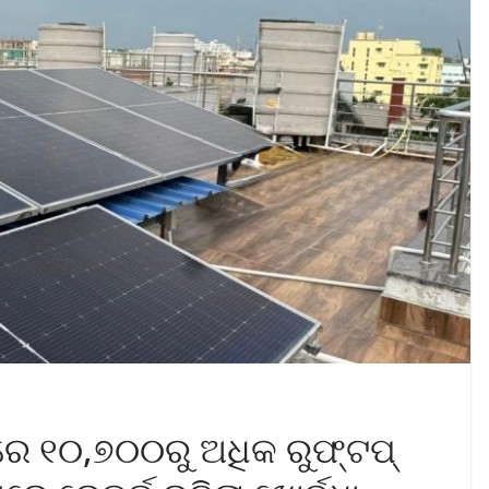
ରେ ୧୦,୭୦୦ରୁ ଅଧିକ ରୁଫ୍‌ଟପ୍