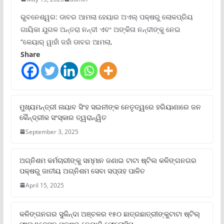
ଭୁବନେଶ୍ୱର: ଡାବର ଆମଲା ହେୟାର ଅଏଲ୍ ପକ୍ଷରୁ ଲୋକପ୍ରିୟ
ଗାୟିକା ଯୁଗଳ ଅନ୍ତରା ନନ୍ଦୀ ଏବଂ ଅଙ୍କିତା ନନ୍ଦୀଙ୍କୁ ନେଇ
“କେୟାର୍ ୱାହାଁ ଜହାଁ ଡାବର ଆମଲା,
Share
ମୁଖ୍ୟମନ୍ତ୍ରୀ ନାୟାବ ସିଂହ ସଇନୀଙ୍କ ନେତୃତ୍ୱରେ ହରିୟାଣାରେ ଜନ
କୈନ୍ଦ୍ରୀକ ସଂସ୍କାର ତ୍ୱରାନ୍ୱିତ
September 3, 2025
ଅଗ୍ନିଶମ କର୍ମଚାରୀଙ୍କୁ ସମ୍ମାନ ଜଣାଇ ଟାଟା ଷ୍ଟିଲ କଳିଙ୍ଗନଗର
ପକ୍ଷରୁ ଜାତୀୟ ଅଗ୍ନିଶମ ସେବା ସପ୍ତାହ ପାଳିତ
April 15, 2025
କଳିଙ୍ଗନଗର ସୁକିନ୍ଦା ଅଞ୍ଚଳର ୧୫୦ ଛାତ୍ରଛାତ୍ରୀଙ୍କୁଟାଟା ଷ୍ଟିଲ୍