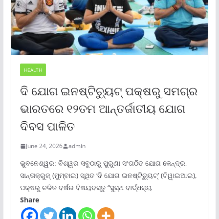
HEALTH
ଦି ଯୋଗ ଇନଷ୍ଟିଚ୍ୟୁଟ୍ ପକ୍ଷରୁ ସମଗ୍ର
ଭାରତରେ ୧୨ତମ ଆନ୍ତର୍ଜାତୀୟ ଯୋଗ
ଦିବସ ପାଳିତ
June 24, 2026
admin
ଭୁବନେଶ୍ୱର: ବିଶ୍ୱର ସବୁଠାରୁ ପୁରୁଣା ସଂଗଠିତ ଯୋଗ କେନ୍ଦ୍ର,
ସାନ୍ତାକ୍ରୁଜ୍ (ମୁମ୍ବାଇ) ସ୍ଥିତ ‘ଦି ଯୋଗ ଇନଷ୍ଟିଚ୍ୟୁଟ୍‌’ (ଟିୱାଇଆଇ),
ପକ୍ଷରୁ ଚଳିତ ବର୍ଷର ବିଷୟବସ୍ତୁ “ସୁସ୍ଥ ବାର୍ଦ୍ଧକ୍ୟ
Share