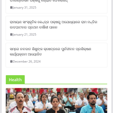
ଫାଉଣ୍ଡେସନ ପକ୍ଷରୁ ଜ୍ୟୋତି ଫେଲୋସିପ୍‌
January 31, 2025
ରାମାୟଣ ସାଂସ୍କୃତିକ କେନ୍ଦ୍ର ପକ୍ଷରୁ ଅଯୋଧ୍ୟାରେ ରାମ ମନ୍ଦିର
ଉଦଘାଟନର ପ୍ରଥମ ବାର୍ଷିକୀ ପାଳନ
January 21, 2025
ସମ୍‌ରେ ନବଜାତ ଶିଶୁଙ୍କ କ୍ଷେତ୍ରରେ ପୁର୍ନଜୀବନ ପ୍ରଶିକ୍ଷଣ
କାର୍ଯ୍ୟକ୍ରମ ଆୟୋଜିତ
December 26, 2024
Health