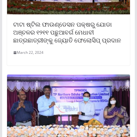
ଟାଟା ଷ୍ଟିଲ ଫାଉଣ୍ଡେସନ ପକ୍ଷରୁ ଯୋଡା
ଅଞ୍ଚଳର ୧୨୧୧ ପଛୁଆବର୍ଗ ମେଧାବୀ
ଛାତ୍ରଛାତ୍ରୀଙ୍କୁ ଜ୍ୟୋତି ଫେଲୋସିପ୍ ପ୍ରଦାନ
March 22, 2024