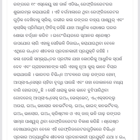
ରଙ୍ଗରେ ୧୯ ଏସ୍‌କେୟୁ ସହ ଡାର୍କ ଏଡିସନ୍ ରେଫ୍ରିଜରେଟରର
ଶୁଭାରମ୍ଭ କରାଯାଇଛି । ଏହି ବର୍ଗମାଳାରେ ଥିବା ରେଫ୍ରିଜରେଟର
ଗୁଡ଼ିକ ଦେଖିବାକୁ ସ୍ଲିକ୍‌, ଗଭୀର କଳା ରଙ୍ଗର ବାହ୍ୟ ପାଶ୍ୱର୍ ଏବଂ
କ୍ଲାସିକ୍ ପ୍ରିମିୟମ୍ ଫିନିସ୍ ରହିଛି ଯାହା ଆଧୁନିକ ରୋଷେଇ ଘରର
ଶୋଭା ବର୍ଦ୍ଧନ କରିବ । ଇଟେଂରିୟରରେ ସ୍ଥାନର ଶ୍ରେଷ୍ଠ
ଉପଯୋଗ ଲାଗି ଏହାକୁ ସେହିଭଳି ଡିଜାଇନ୍ କରାଯାଇଥିବା ବେଳେ
ଏଥିରେ ଉନ୍ନତ ଶୀତଳତା ପ୍ରଦାନକାରୀ ପ୍ରଯୁକ୍ତି ରହିଛି ।
କଳା ହେଉଛି ସମ୍ଭ୍ରାନ୍ତର ପ୍ରତୀକ ଯାହା କୋଠରିକୁ ଆଧୁନିକ ସ୍ପର୍ଶ
ଦେବ ଏବଂ ଗ୍ରାହକମାନଙ୍କ ଲାଗି ଏହାକୁ ନୂଆ କୁଲ୍ ଭାବେ ବିଚାର
କରାଯାଉଛି । ଭାରତର ବିଭିନ୍ନ ଅଂଚଳରେ ଗାଢ଼ ରଙ୍ଗର ହୋମ୍
ଆପ୍ଲାଏନ୍‌ସେସ୍‌ର ଚାହିଦା ବୃଦ୍ଧି ପାଉଛି ଏବଂ ତାହା ଦୋକାନରେ ମଧ୍ୟ
ବାରି ହୋଇପଡ଼ୁଛି । ସେହି ଧାରାକୁ ଭଲ ଭାବେ ବୁଝିପାରିଥିବା
ଗୋଦରେଜ୍ ଆପ୍ଲାଏନ୍‌ସେସ୍ ଇଅନ୍ ଭେଲ୍‌ଭେଟ୍‌, ଏନ୍‌ଏକ୍ସଡବ୍ଲୁ
ଅଉରା, ଇଅନ୍ ଭାଲୋର କନଭର୍ଟିବଲ୍‌, ଇଅନ୍ ଭାଇବ୍ କନଭର୍ଟିବଲ୍‌,
ଇଅନ୍ ଭାଲୋର, ଇଅନ୍ କ୍ରିଷ୍ଟାଳ ଓ ଏଜ୍ ଜାଜ୍ ଭଳି ଗାଢ଼ ରଙ୍ଗର
ସାମ୍ନା ପାଶ୍ୱର୍ ଥିବା ରେଫ୍ରିଜରେଟର ବିକାଶ କରିଛି । ଶ୍ରେଷ୍ଠ
ଦେଖାଯାଉଥିବା ବେଳେ ଏହି ରେଫ୍ରିଜରେଟରଗୁଡ଼ିକରେ ବିଭିନ୍ନ
ପ୍ରକାର ଅତ୍ୟାଧୁନିକ ଶୀତଳତା ପ୍ରଦାନକାରୀ ପ୍ରଯୁକ୍ତି ଯଥା ୪ ଇନ୍