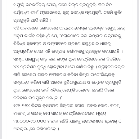
୧ ଫୁଲି୍ କନଭର୍ଟିବଲ୍ ମୋଡ୍‌, ନାନୋ ସିଲ୍‌ଡ ପ୍ରଯୁକ୍ତି, ୩୦ ଦିନ
ପର୍ଯ୍ୟନ୍ତ ଫାର୍ମ ଫ୍ରେସନେସ୍‌, କୁଲ୍ ବାଲାନ୍ସ ପ୍ରଯୁକ୍ତି, ଟର୍ବୋ କୁଲିଂ
ପ୍ରଯୁକ୍ତି ଆଦି ରହିଛି ।
ଏହି ଅବସରରେ ଗୋଦରେଜ୍ ଆପ୍ଲାଏନ୍‌ସେସ୍‌ର ପ୍ରଡକ୍ଟ ଗ୍ରୁପ୍ ହେଡ୍
ଅନୁପ ଭାର୍ଗବ କହିଛନ୍ତି ଯେ, “ଲୋକମାନେ କଳା ରଙ୍ଗର ଉତ୍ପାଦକୁ
ବିଭିନ୍ନ କ୍ଷେତ୍ର ଓ ଉତ୍ପାଦରେ ଗ୍ରହଣ କରୁଥିବାର ଧାରାରୁ
ଅନୁପ୍ରାଣିତ ହୋଇ ଏହି ଉତ୍ପାଦ ବର୍ଗମାଳାକୁ ପ୍ରସ୍ତୁତ କରାଯାଇଛି ।
ସାମ୍ନା ପାଶ୍ୱର୍ ଗାଢ଼ କଳା ରଙ୍ଗ ଥିବା ରେଫ୍ରିଜରେଟର ବିକ୍ରିରେ
୪୪ ପ୍ରତିଶତ ବୃଦ୍ଧି ହୋଇଥିବା ଆମେ ଜାଣିପାରିଛୁ । ଗ୍ରାହକମାନଙ୍କ
ଲାଗି ରୋଷେଇ ଘରର ନବୀକରଣ କରିବା କିମ୍ବା ଇଟେଂରିୟରକୁ
ସମ୍ଭାନ୍ତ କରିବା ଲାଗି ଅନେକ ସୁବିଧାସୁଯୋଗ ଓ ଉନ୍ନତ ପ୍ରଯୁକ୍ତି
ଥିବା ଗୋଦରେଜ୍ ଡାର୍କ ଏଡିସନ୍ ରେଫ୍ରିଜରେଟର ହେଉଛି ବିଚାର
କରିବାର ଉପଯୁକ୍ତ ପସନ୍ଦ ।’’
୧୯୨-୫୬୪ ଲିଟର କ୍ଷମତାର ସିଙ୍ଗଲ ଡୋର, ଡବଲ ଡୋର, ବଟମ୍
ମାଉଂଟ୍ ଓ ସାଇଡ୍ ବାଏ ସାଇଡ୍ ରେଫ୍ରିଜରେଟରର ମୂଲ୍ୟ
୨୪,୦୦୦-୯୦,୦୦୦ ଟଙ୍କା ରହିଛି ଯାହାକୁ ଗ୍ରାହକମାନେ ଷ୍ଟୋର୍ ଓ
ଅନଲାଇନ୍‌ରେ କିଣିପାରିବେ ।