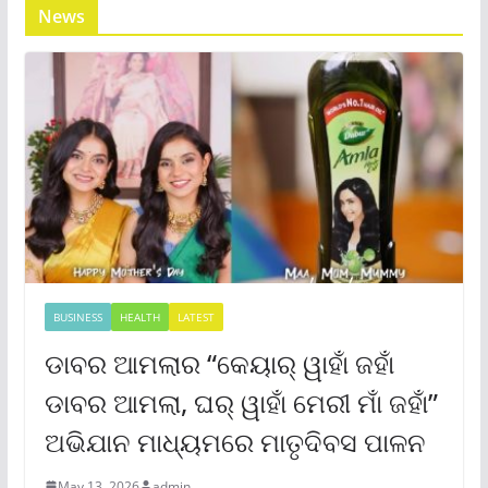
News
BUSINESS
HEALTH
LATEST
ଡାବର ଆମଲାର “କେୟାର୍ ୱାହାଁ ଜହାଁ
ଡାବର ଆମଲା, ଘର୍ ୱାହାଁ ମେରୀ ମାଁ ଜହାଁ”
ଅଭିଯାନ ମାଧ୍ୟମରେ ମାତୃଦିବସ ପାଳନ
May 13, 2026
admin