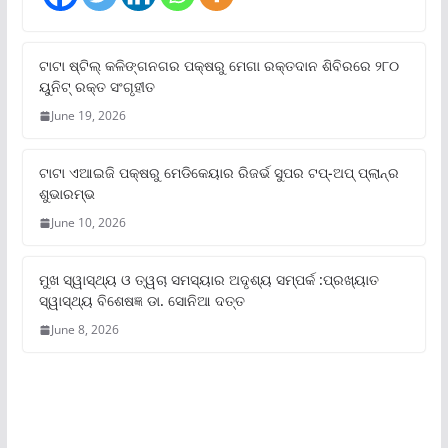
ଟାଟା ଷ୍ଟିଲ୍‌ କଳିଙ୍ଗନଗର ପକ୍ଷରୁ ମେଗା ରକ୍ତଦାନ ଶିବିରରେ ୨୮୦
ୟୁନିଟ୍‌ ରକ୍ତ ସଂଗୃହୀତ
June 19, 2026
ଟାଟା ଏଆଇଜି ପକ୍ଷରୁ ମେଡିକେୟାର ରିଜର୍ଭ ସୁପର ଟପ୍‌-ଅପ୍ ପ୍ଲାନ୍‌ର
ଶୁଭାରମ୍ଭ
June 10, 2026
ମୁଖ ସ୍ୱାସ୍ଥ୍ୟ ଓ ତ୍ୱଚା ସମସ୍ୟାର ଅଦୃଶ୍ୟ ସମ୍ପର୍କ :ପ୍ରଖ୍ୟାତ
ସ୍ୱାସ୍ଥ୍ୟ ବିଶେଷଜ୍ଞ ଡା. ସୋନିଆ ଦତ୍ତ
June 8, 2026