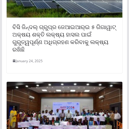
ବିସି ଜିନ୍ଦଲ୍ ଗ୍ରୁପ୍‌ର ଜେଆଇଆର୍‌ଇ ୫ ଗିଗାୱାଟ୍
ଅକ୍ଷୟ ଶକ୍ତି ଲକ୍ଷ୍ୟ ହାସଲ ପାଇଁ
ଗୁରୁତ୍ୱପୂର୍ଣ୍ଣ ଅଧିଗ୍ରହଣ କରିବାକୁ ଲକ୍ଷ୍ୟ
ରଖିଛି
January 24, 2025