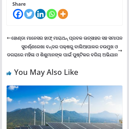
Share
ହୋଣ୍ଡା ମାନେସର ହାଫ୍ ମାରାଥନ୍ ପ୍ରବଳ ଉତ୍ସାହର ସହ ସମାପନ
ସୁବର୍ଣ୍ଣରେଖା ବନ୍ଦର ପକ୍ଷରୁ ବାଲିଆପାଳର ଚଉମୁଖ ଓ
ଡଗରାରେ ମହିଳା ଓ ଶିଶୁମାନଙ୍କ ପାଇଁ ପୁଷ୍ଟିକର ବଗିଚା ଅଭିଯାନ
You May Also Like