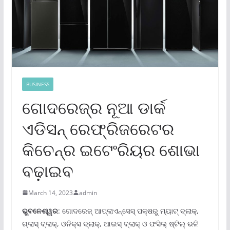
BUSINESS
ଗୋଦରେଜ୍‌ର ନୂଆ ଡାର୍କ
ଏଡିସନ୍ ରେଫ୍ରିଜରେଟର
କିଚେନ୍‌ର ଇଟେଂରିୟର ଶୋଭା
ବଢ଼ାଇବ
March 14, 2023
admin
ଭୁବନେଶ୍ୱର
: ଗୋଦରେଜ୍ ଆପ୍ଲାଏନ୍‌ସେସ୍ ପକ୍ଷରୁ ମ୍ୟାଟ୍ ବ୍ଲାକ୍‌,
ଗ୍ଲାସ୍ ବ୍ଲାକ୍‌, ଓନିକ୍ସ ବ୍ଲାକ୍‌, ଆଇସ୍ ବ୍ଲାକ୍ ଓ ଫସିଲ୍ ଷ୍ଟିଲ୍ ଭଳି