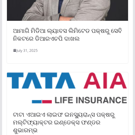
ଆମାଗି ମିଡିଆ ଲ୍ୟାବସ ଲିମିଟେଡ ପକ୍ଷରୁ ସେବି
ନିକଟରେ ଡିଆରଏଚପି ଦାଖଲ
July 31, 2025
ଟାଟା ଏଆଇଏ ଲାଇଫ ଇନସ୍ୟୁରାନ୍ସ ପକ୍ଷରୁ
ମଲ୍ଟିଫ୍ୟାକ୍ଟର ଇଣ୍ଡେକ୍ସ ଫଣ୍ଡର
ଶୁଭାରମ୍ଭ