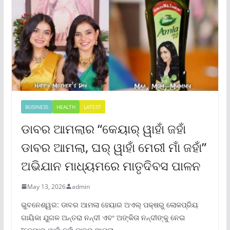
BUSINESS
HEALTH
LATEST
ଡାବର ଆମଲାର “କେୟାର୍ ୱାହାଁ ଜହାଁ
ଡାବର ଆମଲା, ଘର୍ ୱାହାଁ ମେରୀ ମାଁ ଜହାଁ”
ଅଭିଯାନ ମାଧ୍ୟମରେ ମାତୃଦିବସ ପାଳନ
May 13, 2026
admin
ଭୁବନେଶ୍ୱର: ଡାବର ଆମଲା ହେୟାର ଅଏଲ୍ ପକ୍ଷରୁ ଲୋକପ୍ରିୟ
ଗାୟିକା ଯୁଗଳ ଅନ୍ତରା ନନ୍ଦୀ ଏବଂ ଅଙ୍କିତା ନନ୍ଦୀଙ୍କୁ ନେଇ