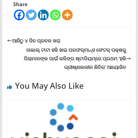
Share
ଆଜିଠୁ ୪ ଦିନ ପ୍ରବଳ ଖରା
ନାଭାଲ୍ ଟାଟା ହକି ହାଇ ପରଫର୍‌ମାନ୍ସ ସେଂଟର୍ ପକ୍ଷରୁ
ପିଲାମାନଙ୍କ ପାଇଁ କଳିଙ୍ଗ ଷ୍ଟାଡିୟମ୍‌ରେ ପ୍ରଥମ ‘ହକି
ଗ୍ରୀଷ୍ଣକାଳୀନ ଶିବିର’ ଆୟୋଜିତ
You May Also Like