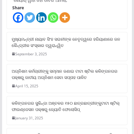
“କେୟାର୍ ୱାହାଁ ଜହାଁ ଡାବର ଆମଲା,
Share
ମୁଖ୍ୟମନ୍ତ୍ରୀ ନାୟାବ ସିଂହ ସଇନୀଙ୍କ ନେତୃତ୍ୱରେ ହରିୟାଣାରେ ଜନ
କୈନ୍ଦ୍ରୀକ ସଂସ୍କାର ତ୍ୱରାନ୍ୱିତ
September 3, 2025
ଅଗ୍ନିଶମ କର୍ମଚାରୀଙ୍କୁ ସମ୍ମାନ ଜଣାଇ ଟାଟା ଷ୍ଟିଲ କଳିଙ୍ଗନଗର
ପକ୍ଷରୁ ଜାତୀୟ ଅଗ୍ନିଶମ ସେବା ସପ୍ତାହ ପାଳିତ
April 15, 2025
କଳିଙ୍ଗନଗର ସୁକିନ୍ଦା ଅଞ୍ଚଳର ୧୫୦ ଛାତ୍ରଛାତ୍ରୀଙ୍କୁଟାଟା ଷ୍ଟିଲ୍
ଫାଉଣ୍ଡେସନ ପକ୍ଷରୁ ଜ୍ୟୋତି ଫେଲୋସିପ୍‌
January 31, 2025