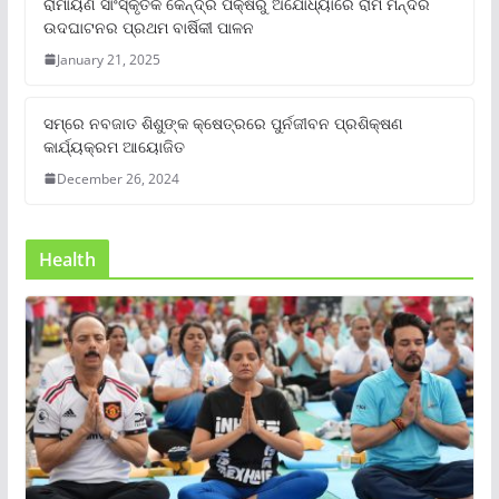
ରାମାୟଣ ସାଂସ୍କୃତିକ କେନ୍ଦ୍ର ପକ୍ଷରୁ ଅଯୋଧ୍ୟାରେ ରାମ ମନ୍ଦିର
ଉଦଘାଟନର ପ୍ରଥମ ବାର୍ଷିକୀ ପାଳନ
January 21, 2025
ସମ୍‌ରେ ନବଜାତ ଶିଶୁଙ୍କ କ୍ଷେତ୍ରରେ ପୁର୍ନଜୀବନ ପ୍ରଶିକ୍ଷଣ
କାର୍ଯ୍ୟକ୍ରମ ଆୟୋଜିତ
December 26, 2024
Health