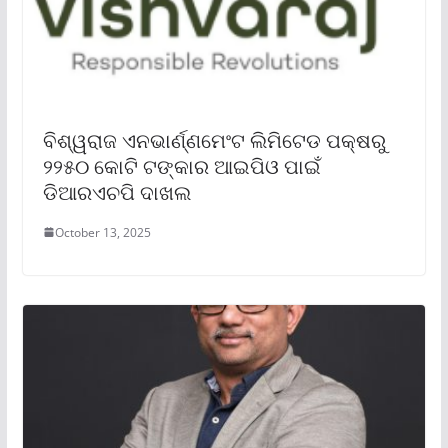
ବିଶ୍ୱରାଜ ଏନଭାର୍ଣ୍ଣମେଂଟ ଲିମିଟେଡ ପକ୍ଷରୁ
୨୨୫୦ କୋଟି ଟଙ୍କାର ଆଇପିଓ ପାଇଁ
ଡିଆରଏଚପି ଦାଖଲ
October 13, 2025