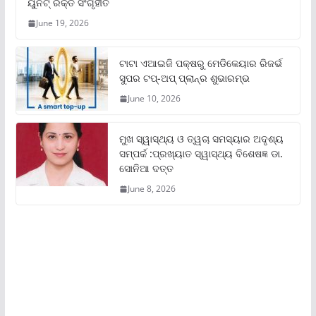
ୟୁନିଟ୍‌ ରକ୍ତ ସଂଗୃହୀତ
June 19, 2026
ଟାଟା ଏଆଇଜି ପକ୍ଷରୁ ମେଡିକେୟାର ରିଜର୍ଭ
ସୁପର ଟପ୍‌-ଅପ୍ ପ୍ଲାନ୍‌ର ଶୁଭାରମ୍ଭ
June 10, 2026
ମୁଖ ସ୍ୱାସ୍ଥ୍ୟ ଓ ତ୍ୱଚା ସମସ୍ୟାର ଅଦୃଶ୍ୟ
ସମ୍ପର୍କ :ପ୍ରଖ୍ୟାତ ସ୍ୱାସ୍ଥ୍ୟ ବିଶେଷଜ୍ଞ ଡା.
ସୋନିଆ ଦତ୍ତ
June 8, 2026