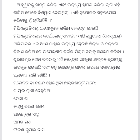
। ଆହ୍ୱାନକୁ ସାମ୍ନା କରିବା ଏବଂ ଲକ୍ଷ୍ୟ ହାସଲ କରିବା ଲାଗି ଏହି
ତାଲିମ ମୋତେ ବିଶ୍ୱାସ ଦେଇଥିଲା । ଏହି ସୁଯୋଗର ସଦୁପଯୋଗ
କରିବାକୁ ମୁଁ ଚାହିଁରହିଛି ।’’
ଟିପିଏନ୍‌ଓଡିଏଲ୍ ଧନ୍ଦାମୂଳକ ତାଲିମ କେନ୍ଦ୍ର ହେଉଛି
ଟିପିଏନ୍‌ଓଡିଏଲ୍‌ର କର୍ପୋରେଟ୍ ସାମାଜିକ ଦାୟିତ୍ୱବୋଧ (ସିଏସ୍‌ଆର୍‌)
ଅଭିଯାନର ଏକ ଅଂଶ ଯାହାର ଲକ୍ଷ୍ୟ ହେଉଛି ଶିକ୍ଷା ଓ ଦକ୍ଷତା
ବିକାଶ ଜରିଆରେ ଉପେକ୍ଷୀତ ବର୍ଗର ପିଲାମାନଙ୍କୁ ସଶକ୍ତ କରିବା ।
ଶୂଭାରମ୍ଭ ହେବା ପରଠାରୁ ଏହି କେନ୍ଦ୍ର ଶତାଧିକ ଛାତ୍ରଛାତ୍ରୀଙ୍କୁ
ଉପକୃତ କରାଇଛି ଏବଂ ବହୁ ଲୋକଙ୍କ ଜୀବନ ଉପରେ ସକାରାତ୍ମକ
ପ୍ରଭାବ ଜାରି ରଖିଛି ।
ମନୋନିତ ବା ଚୟନ ହୋଇଥିବା ଛାତ୍ରଛାତ୍ରୀମାନେ:
ପାୟଲ ରାଣୀ ଦେହୁରିଆ
ଡୋନା ଶା
କାହ୍ମୁ ଚରଣ ଜେନା
ରାଜେନ୍ଦ୍ର ସାହୁ
ଅମର ନାଥ
କୀରଣ କୁମାର ଦାସ