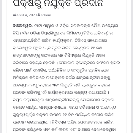
ପକ୍ଷରୁ ନିଯୁକ୍ତି ପ୍ରଦାନ
April 4, 2023
admin
ବାଲେଶ୍ୱର
: ଟାଟା ପାୱାର ଓ ଓଡ଼ିଶା ସରକାରଙ୍କ ଯୌଥ ଉଦ୍ୟୋଗ
ଟିପି ନର୍ଦନ ଓଡ଼ିଶା ଡିଷ୍ଟ୍ରିବ୍ୟୁସନ ଲିମିଟେଡ୍ (ଟିପିଏନ୍‌ଓଡିଏଲ୍‌) ର
ଏମ୍ପେ୍ଲାୟବିଲିଟି ତାଲିମ କାର୍ଯ୍ୟକ୍ରମ, ଟିସିଏସ୍ ସହଯୋଗରେ
ବାଲେଶ୍ୱର ସ୍ଥିତ ଧନ୍ଦାମୂଳକ ତାଲିମ କେନ୍ଦ୍ରର ୧୧ ଜଣ
ଛାତ୍ରଛାତ୍ରୀଙ୍କୁ ସଫଳତାର ସହ ଟିସିଏସ୍‌ରେ ନିଯୁକ୍ତି ହାସଲ
କରିବାରେ ସହାୟକ ହୋଇଛି । ପେସାଦାର କ୍ଷେତ୍ରରେ ସଫଳତା ହାସଲ
କରିବା ପାଇଁ ସାମାଜିକ, ଅର୍ଥନୈତିକ ଓ ସାଂସ୍କୃତିକ ପ୍ରତିବନ୍ଧକ
ଅତିକ୍ରମ କରିବାରେ ଉପେକ୍ଷୀତ ବର୍ଗର ଛାତ୍ରଛାତ୍ରୀମାନଙ୍କୁ
ଆବଶ୍ୟକ ଲଘୁ ଦକ୍ଷତା ଏବଂ ନିଯୁକ୍ତି ଲାଗି ପ୍ରସ୍ତୁତ ଦକ୍ଷତା
ପ୍ରଦାନ କରିବାକୁ ଏହି କାର୍ଯ୍ୟକ୍ରମରେ ଲକ୍ଷ୍ୟ ରଖାଯାଇଛି ।
ଚୟନ କରାଯାଇଥିବା ଛାତ୍ରଛାତ୍ରୀମାନଙ୍କୁ ଯୋଗାଯୋଗ ଦକ୍ଷତା,
ଦଳଗତ କାର୍ଯ୍ୟ, ସମସ୍ୟା-ସମାଧାନ, ସମୟ ପରିଚାଳନା ଓ ଅନ୍ୟାନ୍ୟ
ଗୁରୁତ୍ୱପୂର୍ଣ୍ଣ ଦକ୍ଷତା ଉପରେ ୨୧ ଦିନ ପର୍ଯ୍ୟନ୍ତ କଠୋର ତାଲିମ
ପ୍ରଦାନ କରାଯାଇଥିଲା । ଟିସିଏସ୍‌ର ଅଭିଜ୍ଞ ପେସାଦାରମାନେ ତାଲିମ
ପ୍ରଦାନ କରିଥିଲେ ଏବଂ କର୍ମ ଜୀବନ ଏବଂ ବାହାରେ ଦେଖାଦେଉଥିବା