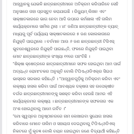
ଆହ୍ୱାନକୁ ଯେଭଳି ଛାତ୍ରଛାତ୍ରୀମାନେ ଅତିକ୍ରମ କରିପାରିବେ ସେହି
ଅନୁସାରେ ତାହା ପ୍ରସ୍ତୁତ କରାଯାଇଛି । ରିଜ୍ୟୁମ୍ ଲିଖନ ଏବଂ
ସାକ୍ଷାତକାରରେ ଭାଗ ନେବା ଆଦି ଉପରେ କର୍ମଶାଳା ଏହି ତାଲିମ
କାର୍ଯ୍ୟକ୍ରମରେ ସାମିଲ ଥିଲା । ୪୮ ଜଣିଆ ଛାତ୍ରଛାତ୍ରୀଙ୍କ ବ୍ୟାଚ୍
ମଧ୍ୟରୁ ପୂର୍ବ ପର୍ଯ୍ୟାୟ ସାକ୍ଷାତକାରରେ ୫ ଜଣ କୋଲକାତାରେ
ନିଯୁକ୍ତି ପାଇଥିଲେ । ବର୍ତମାନ ଆଉ ୬ ଜଣ ଛାତ୍ରଛାତ୍ରୀ ଟିସିଏସ୍
ଭୁବନେଶ୍ୱରରେ ନିଯୁକ୍ତି ପାଇଛନ୍ତି, ଫଳରେ ନିଯୁକ୍ତି ପାଇଥିବା
ମୋଟ ଛାତ୍ରଛାତ୍ରୀଙ୍କ ସଂଖ୍ୟା ୧୧ରେ ପହଂଚିଛି ।
“ଶିକ୍ଷା କ୍ଷେତ୍ରରେ ଛାତ୍ରଛାତ୍ରୀମାନେ ସଫଳ ହୋଇଥିବା ଆମ ପାଇଁ
ଅତ୍ୟନ୍ତ ରୋମାଂଚକର ଅନୁଭୂତି ବୋଲି ଟିପିଏନ୍‌ଓଡିଏଲ୍‌ର ସିଇଓ
ଭାସ୍କର ସରକାର କହିଛନ୍ତି । “ଆହ୍ୱାନଗୁଡ଼ିକୁ ଅତିକ୍ରମ କରିବା ଏବଂ
ଲକ୍ଷ୍ୟ ହାସଲ କରିବା ପାଇଁ ଆବଶ୍ୟକ ଦକ୍ଷତା ସହ ଉପେକ୍ଷୀତ
ବର୍ଗର ଛାତ୍ରଛାତ୍ରୀମାନଙ୍କୁ ସଶକ୍ତ କରିବା ହେଉଛି ଆମର ଏହି
କାର୍ଯ୍ୟକ୍ରମର ଲକ୍ଷ୍ୟ । ଛାତ୍ରଛାତ୍ରୀମାନଙ୍କ ସଫଳତାର ଏକ
ଅଂଶ ହୋଇଥିବାରୁ ଆମେ ଗର୍ବିତ ।’’
“ମୋ ସ୍ୱପ୍ନର ଅନୁଷ୍ଠାନରରେ ନାମ ଲେଖାଇବା ସୁଯୋଗ ହାସଲ
କରିବାରେ ମୋତେ ତାଲିମ ଓ ସହାୟତା ଦେଇଥିବାରୁ ଟିପିଏନ୍‌ଓଡିଏଲ୍
ନିକଟରେ ମୁଁ କୃତଜ୍ଞ ବୋଲି ଚୟନ ହୋଇଥିବା ଜଣେ ବିଦ୍ୟାର୍ଥୀ କହିଛନ୍ତି