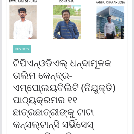
BUSINESS
ଟିପିଏନ୍‌ଓଡିଏଲ୍ ଧନ୍ଦାମୂଳକ
ତାଲିମ କେନ୍ଦ୍ର-
ଏମ୍ପୋ୍ଲୟବିଲିଟି (ନିଯୁକ୍ତି)
ପାଠ୍ୟକ୍ରମର ୧୧
ଛାତ୍ରଛାତ୍ରୀଙ୍କୁ ଟାଟା
କନ୍‌ସଲ୍‌ଟାନ୍ସି ସର୍ଭିସେସ୍