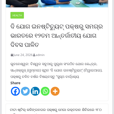
HEALTH
ଦି ଯୋଗ ଇନଷ୍ଟିଚ୍ୟୁଟ୍ ପକ୍ଷରୁ ସମଗ୍ର
ଭାରତରେ ୧୨ତମ ଆନ୍ତର୍ଜାତୀୟ ଯୋଗ
ଦିବସ ପାଳିତ
June 24, 2026
admin
ଭୁବନେଶ୍ୱର: ବିଶ୍ୱର ସବୁଠାରୁ ପୁରୁଣା ସଂଗଠିତ ଯୋଗ କେନ୍ଦ୍ର,
ସାନ୍ତାକ୍ରୁଜ୍ (ମୁମ୍ବାଇ) ସ୍ଥିତ ‘ଦି ଯୋଗ ଇନଷ୍ଟିଚ୍ୟୁଟ୍‌’ (ଟିୱାଇଆଇ),
ପକ୍ଷରୁ ଚଳିତ ବର୍ଷର ବିଷୟବସ୍ତୁ “ସୁସ୍ଥ ବାର୍ଦ୍ଧକ୍ୟ
Share
ଟାଟା ଷ୍ଟିଲ୍‌ କଳିଙ୍ଗନଗର ପକ୍ଷରୁ ମେଗା ରକ୍ତଦାନ ଶିବିରରେ ୨୮୦